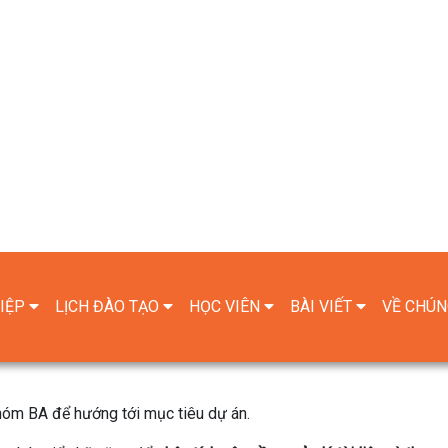
o dõi quy trình nhắm mục tiêu bảo đảm yêu cầu dịch vụ đáp ứng
 với các bên liên quan trong môi trường dự án.
t
rình phân tích, truy vấn và làm việc với dữ liệu.
 nhu cầu thực tế của khách hàng.
hiểu và dễ phát triển khai cho các bên liên quan.
g thông tin, điện tử thương mại và ứng dụng di động
.
hóm BA để hướng tới mục tiêu dự án.