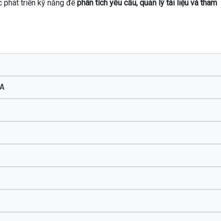
c phát triển kỹ năng để
phân tích yêu cầu, quản lý tài liệu và tham
BA