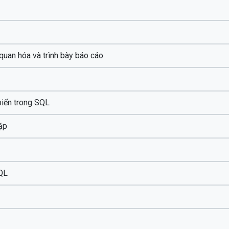
quan hóa và trình bày báo cáo
biến trong SQL
lặp
SQL