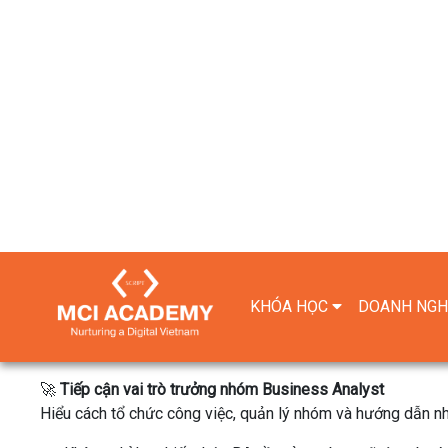
Biết cách sử dụng các kỹ thuật mô hình hóa dữ liệu và the
chính xác.
🤝
Phát triển kỹ năng giao tiếp và làm việc nhóm
Rèn luyện khả năng trao đổi, phân phối và làm việc hiệu quả
🗄
Hiểu nền tảng SQL và cơ sở dữ liệu cho Business Analys
Có kiến ​​thức cơ bản về
SQL
và cơ sở
dữ liệu
để hỗ trợ quá t
🎯
Biết cách lấy yêu cầu từ khách hàng và người dùng
Nắm vững các kỹ thuật thu thập, phân tích và xác định đúng
🖊
Viết và trình bày tài liệu nghiệp vụ rõ ràng
Biết cách diễn đạt yêu cầu nghiệp vụ một cách mạch lạc, dễ 
📱
Thiết kế giao diện cho nhiều loại hệ thống
Có thể áp dụng kiến ​​thức vào giao diện thiết kế cho
hệ thốn
🚀
Tiếp cận vai trò trưởng nhóm Business Analyst
Hiểu cách tổ chức công việc, quản lý nhóm và hướng dẫn n