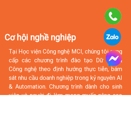
Cơ hội nghề nghiệp
Tại Học viện Công nghệ MCI, chúng tôi cung
cấp các chương trình đào tạo Dữ liệu &
Công nghệ theo định hướng thực tiễn, bám
sát nhu cầu doanh nghiệp trong kỷ nguyên AI
& Automation. Chương trình dành cho sinh
viên và người đi làm mong muốn nâng cao
năng lực số, phát triển sự nghiệp trong lĩnh
vực Phân tích Dữ liệu và Công nghệ Thông
tin. Nếu bạn đam mê giáo dục và mong
muốn tạo giá trị bền vững cho cộng đồng