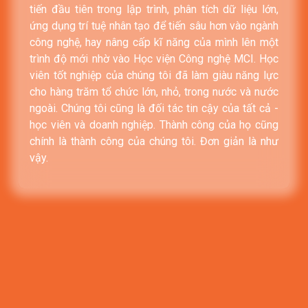
tiến đầu tiên trong lập trình, phân tích dữ liệu lớn,
ứng dụng trí tuệ nhân tạo để tiến sâu hơn vào ngành
công nghệ, hay nâng cấp kĩ năng của mình lên một
trình độ mới nhờ vào Học viện Công nghệ MCI. Học
viên tốt nghiệp của chúng tôi đã làm giàu năng lực
cho hàng trăm tổ chức lớn, nhỏ, trong nước và nước
ngoài. Chúng tôi cũng là đối tác tin cậy của tất cả -
học viên và doanh nghiệp. Thành công của họ cũng
chính là thành công của chúng tôi. Đơn giản là như
vậy.