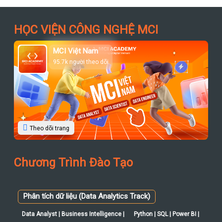
HỌC VIỆN CÔNG NGHỆ MCI
MCI Việt Nam
95.7k người theo dõi
Theo dõi trang
Chương Trình Đào Tạo
Phân tích dữ liệu (Data Analytics Track)
Data Analyst | Business Intelligence |
Python | SQL | Power BI |