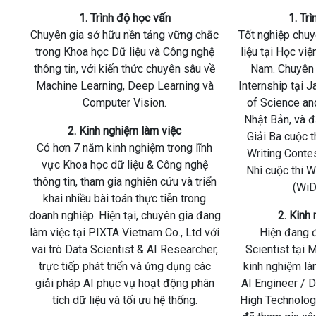
1. Trình độ học vấn
1. Tr
Chuyên gia sở hữu nền tảng vững chắc
Tốt nghiệp chu
trong Khoa học Dữ liệu và Công nghệ
liệu tại Học việ
thông tin, với kiến thức chuyên sâu về
Nam. Chuyên 
Machine Learning, Deep Learning và
Internship tại 
Computer Vision.
of Science an
Nhật Bản, và đ
2. Kinh nghiệm làm việc
Giải Ba cuộc t
Có hơn 7 năm kinh nghiệm trong lĩnh
Writing Cont
vực Khoa học dữ liệu & Công nghệ
Nhì cuộc thi 
thông tin, tham gia nghiên cứu và triển
(WiD
khai nhiều bài toán thực tiễn trong
doanh nghiệp. Hiện tại, chuyên gia đang
2. Kinh
làm việc tại PIXTA Vietnam Co., Ltd với
Hiện đang đ
vai trò Data Scientist & AI Researcher,
Scientist tại 
trực tiếp phát triển và ứng dụng các
kinh nghiệm làm
giải pháp AI phục vụ hoạt động phân
AI Engineer / D
tích dữ liệu và tối ưu hệ thống.
High Technolog