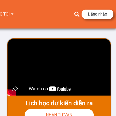
G TÔI
Đăng nhập
Lịch học dự kiến diễn ra
NHẬN TƯ VẤN