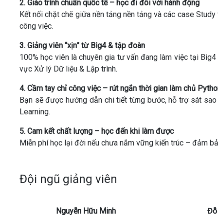
2. Giáo trình chuẩn quốc tế – học đi đôi với hành động
Kết nối chặt chẽ giữa nền tảng nền tảng và các case Study
công việc.
3. Giảng viên “xịn” từ Big4 & tập đoàn
100% học viên là chuyên gia tư vấn đang làm việc tại Big4
vực Xử lý Dữ liệu & Lập trình.
4. Cầm tay chỉ công việc – rút ngắn thời gian làm chủ Pyth
Bạn sẽ được hướng dẫn chi tiết từng bước, hỗ trợ sát s
Learning.
5. Cam kết chất lượng – học đến khi làm được
Miễn phí học lại đời nếu chưa nắm vững kiến ​​trúc – đảm b
Đội ngũ giảng viên
Nguyễn Hữu Minh
Đỗ