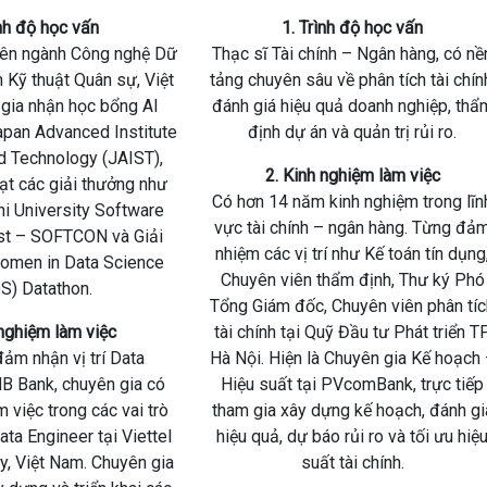
ình độ học vấn
1. Trình độ học vấn
yên ngành Công nghệ Dữ
Thạc sĩ Tài chính – Ngân hàng, có nề
n Kỹ thuật Quân sự, Việt
tảng chuyên sâu về phân tích tài chín
gia nhận học bổng AI
đánh giá hiệu quả doanh nghiệp, thẩ
Japan Advanced Institute
định dự án và quản trị rủi ro.
d Technology (JAIST),
2. Kinh nghiệm làm việc
ạt các giải thưởng như
Có hơn 14 năm kinh nghiệm trong lĩn
hi University Software
vực tài chính – ngân hàng. Từng đả
est – SOFTCON và Giải
nhiệm các vị trí như Kế toán tín dụng
Women in Data Science
Chuyên viên thẩm định, Thư ký Phó
S) Datathon.
Tổng Giám đốc, Chuyên viên phân tíc
 nghiệm làm việc
tài chính tại Quỹ Đầu tư Phát triển TP
ảm nhận vị trí Data
Hà Nội. Hiện là Chuyên gia Kế hoạch
MB Bank, chuyên gia có
Hiệu suất tại PVcomBank, trực tiếp
 việc trong các vai trò
tham gia xây dựng kế hoạch, đánh gi
ata Engineer tại Viettel
hiệu quả, dự báo rủi ro và tối ưu hiệ
y, Việt Nam. Chuyên gia
suất tài chính.