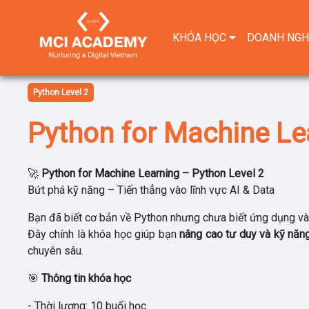
KHÓA HỌC
DOANH NGH
Python Level 2
Python for Machine Le
🚀
Python for Machine Learning – Python Level 2
Bứt phá kỹ năng – Tiến thẳng vào lĩnh vực AI & Data
Bạn đã biết cơ bản về Python nhưng chưa biết ứng dụng và
Đây chính là khóa học giúp bạn
nâng cao tư duy và kỹ năn
chuyên sâu.
🎯
Thông tin khóa học
- Thời lượng:
10 buổi học