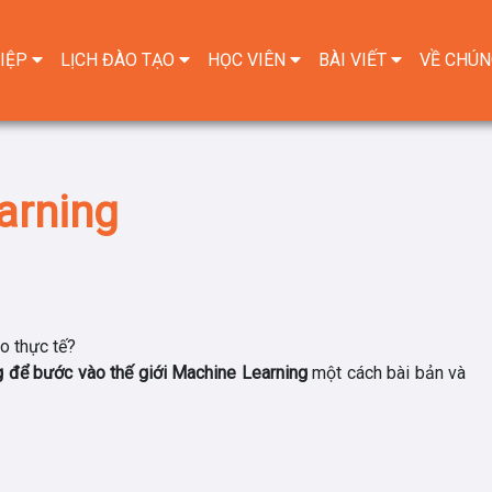
IỆP
LỊCH ĐÀO TẠO
HỌC VIÊN
BÀI VIẾT
VỀ CHÚN
arning
o thực tế?
g để bước vào thế giới Machine Learning
một cách bài bản và