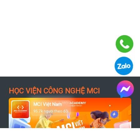
HỌC VIỆN CÔNG NGHỆ MCI
MCI Việt Nam
95.7k người theo dõi