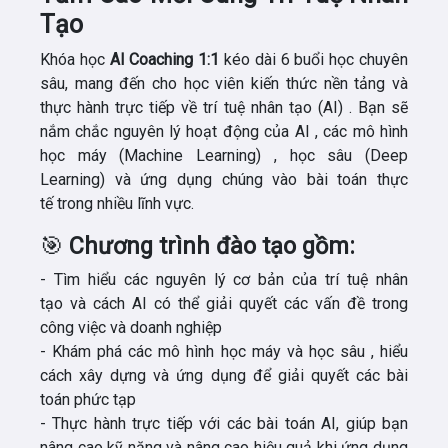
Tạo
Khóa học
AI Coaching 1:1
kéo dài
6 buổi học
chuyên
sâu, mang đến cho học viên
kiến ​​thức nền tảng
và
thực hành trực tiếp
về
trí tuệ nhân tạo (AI)
. Bạn sẽ
nắm chắc
nguyên lý hoạt động
của
AI
,
các mô hình
học máy (Machine Learning)
,
học sâu (Deep
Learning)
và ứng dụng chúng vào
bài toán thực
tế
trong nhiều lĩnh vực.
🎯
Chương trình đào tạo gồm:
- Tìm
hiểu các nguyên lý cơ bản
của
trí tuệ nhân
tạo
và cách AI có thể giải quyết các vấn đề trong
công việc và doanh nghiệp
- Khám phá các mô hình học máy và học sâu
, hiểu
cách xây dựng và ứng dụng để giải quyết các bài
toán phức tạp
- Thực hành trực tiếp
với các bài toán AI, giúp bạn
nâng cao kỹ năng
và
nâng cao hiệu quả
khi ứng dụng