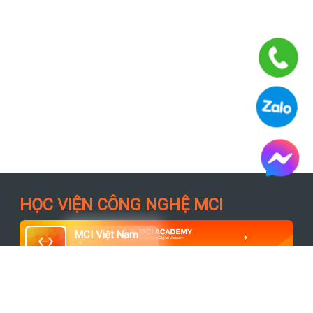
HỌC VIỆN CÔNG NGHỆ MCI
MCI Việt Nam
95.7k người theo dõi