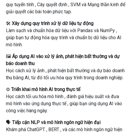
quy tuyến tính
,
Cây quyết định
,
SVM
và
Mạng thần kinh
để
giải quyết các bài toán phức tạp.
🛠️
Xây dựng quy trình xử lý dữ liệu tự động
Làm sạch và chuẩn hóa dữ liệu
với
Pandas
và
NumPy
,
giúp bạn tự động hóa quy trình và chuẩn bị dữ liệu cho AI
mô hình.
🖼️
Áp dụng AI vào xử lý ảnh, phát hiện bất thường và dự
báo doanh thu
Học cách
xử lý ảnh
,
phát hiện bất thường
và
dự báo doanh
thu
bằng AI, từ đó tối ưu hóa quy trình trong doanh nghiệp.
⚙️
Triển khai mô hình AI trong thực tế
Học cách
tối ưu hóa mô hình
,
đánh giá hiệu suất
và đưa
mô hình vào
ứng dụng thực tế
, giúp bạn ứng dụng AI vào
công việc hàng ngày.
🗣️
Tiếp cận NLP và mô hình ngôn ngữ hiện đại
Khám phá
ChatGPT
,
BERT
, và các mô hình ngôn ngữ hiện