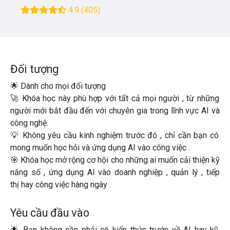
4.9
(405)
Đối tượng
🌟
Dành cho mọi đối tượng
🚀
Khóa học này phù hợp với tất cả mọi người
, từ
những
người mới bắt đầu
đến với
chuyên gia
trong lĩnh vực AI và
công nghệ.
💡
Không yêu cầu kinh nghiệm trước đó
, chỉ cần bạn có
mong muốn học hỏi
và
ứng dụng AI vào công việc
.
🎯
Khóa học mở rộng cơ hội cho những ai muốn cải thiện kỹ
năng số
, ứng dụng AI vào
doanh nghiệp
,
quản lý
,
tiếp
thị
hay
công việc hàng ngày
.
Yêu cầu đầu vào
🌟 Bạn không cần phải có
kiến ​​thức trước về AI
hay
kỹ