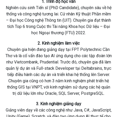
1. Trình độ học vấn
Nghiên cứu sinh Tiến sĩ (PhD Candidate), chuyên sâu về hệ
thống và công nghệ tương lai. Cử nhân Kỹ thuật Phần mềm
– Đại học Công nghệ Thông tin (UIT). Chuyên gia đạt thành
tích Top 6 trong Cuộc thi Tài năng Khoa học Dữ liệu – Đại
học Ngoại thương (FTU) 2022.
2. Kinh nghiệm làm việc
Chuyên gia hiện đang giảng dạy tại FPT Polytechnic Cần
Thơ và là cố vấn đào tạo AI ứng dụng cho các tập đoàn lớn
như Vietcombank, Prudential. Trước đó, chuyên gia đã làm
quản lý dự án và Full-stack Developer tại Deltabrains, trực
tiếp điều hành các dự án và triển khai hệ thống lên Server.
Chuyên gia cũng có hơn 3 năm kinh nghiệm phát triển hệ
thống GIS tại VNPT, với kinh nghiệm sử dụng các hệ quản
trị dữ liệu lớn như Oracle, SQL Server, PostgreSQL.
3. Kinh nghiệm giảng dạy
Giảng viên dạy về các công nghệ như Java, C#, JavaScript,
Unity (Game), Scratch, và đào tạo ứng dụng AI thực tế cho