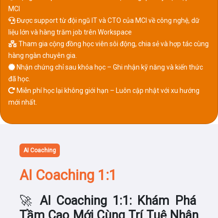
MCI
Được support từ đội ngũ IT và CTO của MCI về công nghệ, dữ
liệu lớn và hàng trăm job trên Workspace
Tham gia cộng đồng học viên sôi động, chia sẻ và hợp tác cùng
hàng ngàn chuyên gia.
Nhận chứng chỉ sau khóa học – Ghi nhận kỹ năng và kiến thức
đã học.
Miễn phí học lại không giới hạn – Luôn cập nhật với xu hướng
mới nhất.
AI Coaching
AI Coaching 1:1
🚀
AI Coaching 1:1: Khám Phá
Tầm Cao Mới Cùng Trí Tuệ Nhân