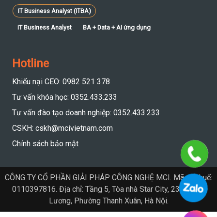
IT Business Analyst (ITBA)
IT Business Analyst
BA + Data + AI ứng dụng
Hotline
Khiếu nại CEO: 0982 521 378
Tư vấn khóa học: 0352.433.233
Tư vấn đào tạo doanh nghiệp: 0352.433.233
CSKH: cskh@mcivietnam.com
Chính sách bảo mật
CÔNG TY CỔ PHẦN GIẢI PHÁP CÔNG NGHỆ MCI. Mã số thuế:
0110397816. Địa chỉ: Tầng 5, Tòa nhà Star City, 23 Lê Văn
Lương, Phường Thanh Xuân, Hà Nội.