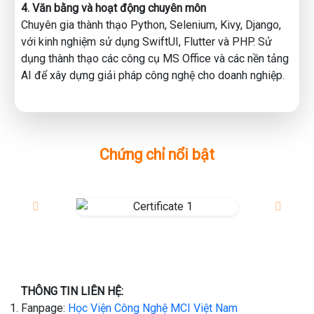
4. Văn bằng và hoạt động chuyên môn
👉🏻 Đăng ký tham gia ngay Số Giải Case 02: Tài Chính Kinh
Chuyên gia thành thạo Python, Selenium, Kivy, Django,
Doanh để khám phá những giải pháp xử lý dữ liệu mới và
với kinh nghiệm sử dụng SwiftUI, Flutter và PHP. Sử
biến nó thành lợi thế cạnh tranh cho bạn và doanh nghiệp
dụng thành thạo các công cụ MS Office và các nền tảng
của bạn.
AI để xây dựng giải pháp công nghệ cho doanh nghiệp.
Chứng chỉ nổi bật
THÔNG TIN LIÊN HỆ:
Fanpage:
Học Viện Công Nghệ MCI Việt Nam