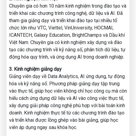
Chuyên gia có hơn 10 năm kinh nghiệm trong đào tạo và
Đặc biệt, khi tham gia buổi giải case đầu tiên, bạn sẽ được:
triển khai các chương trình công nghệ, dữ liệu và AI. Đã
tham gia giảng dạy và triển khai đào tạo tại nhiều tổ
✅ Bổ sung kiến thức chuyên môn, biết cách xử lý dữ liệu
chức lớn như VTC, Viettel, VinUniversity, HOCMAI,
một cách dễ dàng và rèn luyện kĩ năng giải quyết vấn đề
ICANTECH, Galaxy Education, BrightChamps và Dầu khí
trong lĩnh vực Tài chính Kinh doanh
Việt Nam. Chuyên gia có kinh nghiệm xây dựng và đào
tạo các chương trình về kỹ năng số, phân tích dữ liệu, tự
✅ Trực tiếp trao đổi với giảng viên là những chuyên gia có
động hóa quy trình, và ứng dụng AI trong doanh nghiệp.
nhiều năm kinh nghiệm trong nghề
3. Kinh nghiệm giảng dạy
✅ Giúp bạn giải quyết những vấn đề dữ liệu thực tế đến từ
Giảng viên dạy về Data Analytics, AI ứng dụng, tự động
chính công việc hàng ngày của bạn
hóa và kỹ năng số. Phương pháp giảng dạy tập trung
vào thực tế, giúp học viên không chỉ học công cụ mà còn
✅ Kết nối với cộng đồng những người trong cùng lĩnh vực,
hiểu cách ứng dụng dữ liệu và AI vào công việc thực tế,
nhận được sự giúp đỡ của người bạn đồng hành trên cùng
xây dựng giải pháp công nghệ phù hợp với bài toán kinh
một con đường.
doanh. Kinh nghiệm thực tế từ các chương trình đào tạo
và triển khai được lồng ghép vào bài giảng, giúp học
Đừng bỏ lỡ cơ hội được học hỏi và thử thách bản thân tại
viên áp dụng ngay sau khóa học.
sự kiện này 👌🏻