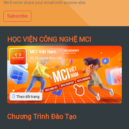
We'll never share your email with anyone else.
Subscribe
HỌC VIỆN CÔNG NGHỆ MCI
MCI Việt Nam
95.7k người theo dõi
Theo dõi trang
Chương Trình Đào Tạo