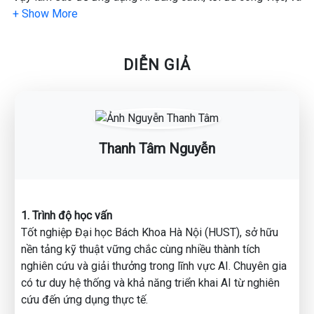
nâng cao hiệu suất mỗi ngày?
🎙️ Diễn giả: Nguyễn Thanh Tâm
DIỄN GIẢ
Chuyên gia Công nghệ Thông tin – người có hơn 10 năm
kinh nghiệm giảng dạy lập trình, thiết kế website, cơ sở dữ
liệu và ứng dụng CNTT nâng cao.
Anh từng tổ chức và tham gia nhiều talkshow – workshop
Thanh Tâm Nguyễn
chuyên ngành, mang đến góc nhìn thực tế về AI, lập trình và
tự động hóa trong môi trường làm việc hiện đại.
💡 Nội dung chính:
🔹 Tầm quan trọng của AI trong công việc hiện nay
1. Trình độ học vấn
🔹 Cách ứng dụng AI để tự động hóa và tối ưu năng suất
Tốt nghiệp Đại học Bách Khoa Hà Nội (HUST), sở hữu
🔹 Sử dụng AI như thế nào để hiệu quả và bền vững
nền tảng kỹ thuật vững chắc cùng nhiều thành tích
nghiên cứu và giải thưởng trong lĩnh vực AI. Chuyên gia
🎯 Đối tượng tham dự:
có tư duy hệ thống và khả năng triển khai AI từ nghiên
Dành cho tất cả những ai muốn hiểu – ứng dụng – làm chủ
cứu đến ứng dụng thực tế.