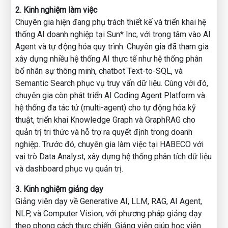
AI trong học tập, công việc và sáng tạo nội dung.
2. Kinh nghiệm làm việc
Chuyên gia hiện đang phụ trách thiết kế và triển khai hệ
📅 Thời gian: Từ 9H đến 11H Thứ 7 ngày 15 tháng 11
thống AI doanh nghiệp tại Sun* Inc, với trọng tâm vào AI
📍Online
Agent và tự động hóa quy trình. Chuyên gia đã tham gia
📞 Đăng ký ngay: forms.gle/8ZoTwktDpodKXE7k9
xây dựng nhiều hệ thống AI thực tế như hệ thống phân
📞 Liên hệ: MCI Academy – 0352 433 233
bổ nhân sự thông minh, chatbot Text-to-SQL, và
🌐 mcivietnam.com | 💬 facebook.com/hocvienmci
Semantic Search phục vụ truy vấn dữ liệu. Cùng với đó,
chuyên gia còn phát triển AI Coding Agent Platform và
#HocVienMCI #TalkshowAI #MCIacademy #MCI
hệ thống đa tác tử (multi-agent) cho tự động hóa kỹ
thuật, triển khai Knowledge Graph và GraphRAG cho
quản trị tri thức và hỗ trợ ra quyết định trong doanh
nghiệp. Trước đó, chuyên gia làm việc tại HABECO với
vai trò Data Analyst, xây dựng hệ thống phân tích dữ liệu
và dashboard phục vụ quản trị.
3. Kinh nghiệm giảng dạy
Giảng viên dạy về Generative AI, LLM, RAG, AI Agent,
NLP, và Computer Vision, với phương pháp giảng dạy
theo phong cách thực chiến. Giảng viên giúp học viên