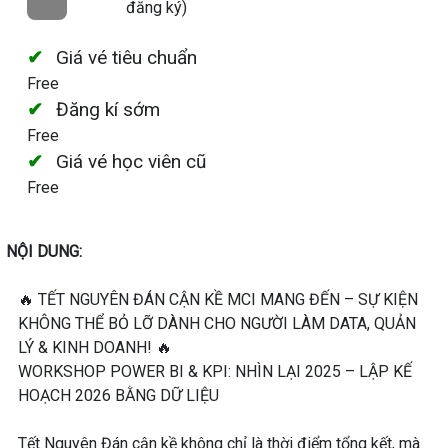
đăng ký)
Giá vé tiêu chuẩn
Free
Đăng kí sớm
Free
Giá vé học viên cũ
Free
NỘI DUNG:
🔥 TẾT NGUYÊN ĐÁN CẬN KỀ MCI MANG ĐẾN – SỰ KIỆN
KHÔNG THỂ BỎ LỠ DÀNH CHO NGƯỜI LÀM DATA, QUẢN
LÝ & KINH DOANH! 🔥
WORKSHOP POWER BI & KPI: NHÌN LẠI 2025 – LẬP KẾ
HOẠCH 2026 BẰNG DỮ LIỆU
Tết Nguyên Đán cận kề không chỉ là thời điểm tổng kết, mà