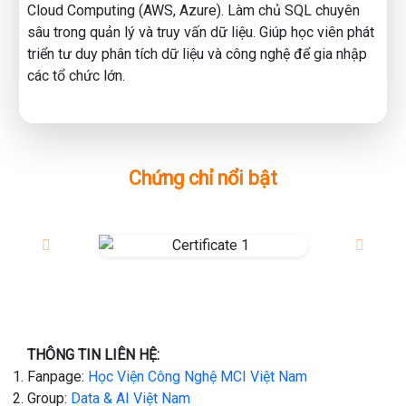
👉Tham gia ngay để biết thêm chi tiết:
Cloud Computing (AWS, Azure). Làm chủ SQL chuyên
[https://zalo.me/g/fytgek828]
sâu trong quản lý và truy vấn dữ liệu. Giúp học viên phát
📞 Liên hệ: MCI Academy – 0352.433.233
triển tư duy phân tích dữ liệu và công nghệ để gia nhập
🌐 mcivietnam.com | 💬 facebook.com/hocvienmci
các tổ chức lớn.
Chứng chỉ nổi bật
THÔNG TIN LIÊN HỆ:
Fanpage:
Học Viện Công Nghệ MCI Việt Nam
Group:
Data & AI Việt Nam