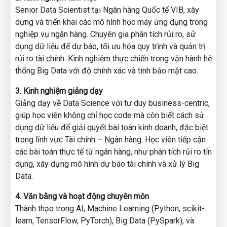
- Hướng dẫn lập kế hoạch 2026 dựa trên dữ liệu thực –
Senior Data Scientist tại Ngân hàng Quốc tế VIB, xây
không cảm tính
dựng và triển khai các mô hình học máy ứng dụng trong
- Cập nhật tư duy quản trị & ra quyết định bằng dữ liệu cho
nghiệp vụ ngân hàng. Chuyên gia phân tích rủi ro, sử
cá nhân và doanh nghiệp
dụng dữ liệu để dự báo, tối ưu hóa quy trình và quản trị
rủi ro tài chính. Kinh nghiệm thực chiến trong vận hành hệ
🎁 ĐẶC BIỆT - SỰ KIỆN TRI ÂN CUỐI NĂM
thống Big Data với độ chính xác và tính bảo mật cao.
Nhận bộ quà tặng trị giá 10 triệu đồng chỉ xuất hiện duy
nhất trong sự kiện này.
3. Kinh nghiệm giảng dạy
Minigame với 5 phần quà, giải thưởng cao nhất là khóa học
Giảng dạy về Data Science với tư duy business-centric,
Power BI trị giá 5.400.000đ.
giúp học viên không chỉ học code mà còn biết cách sử
dụng dữ liệu để giải quyết bài toán kinh doanh, đặc biệt
Nếu bạn muốn 2026 là một năm tăng trưởng thật sự - hãy
trong lĩnh vực Tài chính – Ngân hàng. Học viên tiếp cận
để dữ liệu dẫn đường.
các bài toán thực tế từ ngân hàng, như phân tích rủi ro tín
Đăng ký tham gia ngay - vì đây là sự kiện bạn chỉ có thể trải
dụng, xây dựng mô hình dự báo tài chính và xử lý Big
nghiệm 1 lần trong năm!
Data.
--------------------------------------------------------------------
----------------
4. Văn bằng và hoạt động chuyên môn
📅 Thời gian: 19:30 – 21:30 | 11/01/2026
Thành thạo trong AI, Machine Learning (Python, scikit-
📍 Hình thức: Trực tuyến qua zoom
learn, TensorFlow, PyTorch), Big Data (PySpark), và