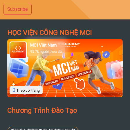
Subscribe
HỌC VIỆN CÔNG NGHỆ MCI
MCI Việt Nam
95.7k người theo dõi
Theo dõi trang
Chương Trình Đào Tạo