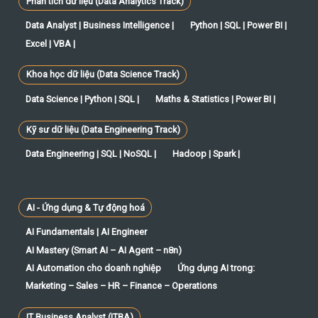
Phân tích dữ liệu (Data Analytics Track)
Data Analyst | Business Intelligence |
Python | SQL | Power BI |
Excel | VBA |
Khoa học dữ liệu (Data Science Track)
Data Science | Python | SQL |
Maths & Statistics | Power BI |
Kỹ sư dữ liệu (Data Engineering Track)
Data Engineering | SQL | NoSQL |
Hadoop | Spark |
AI - Ứng dụng & Tự động hoá
AI Fundamentals | AI Engineer
AI Mastery (Smart AI – AI Agent – n8n)
AI Automation cho doanh nghiệp
Ứng dụng AI trong:
Marketing – Sales – HR – Finance – Operations
IT Business Analyst (ITBA)