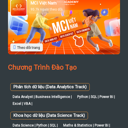
MCI Việt Nam
95.7k người theo dõi
Theo dõi trang
Chương Trình Đào Tạo
Phân tích dữ liệu (Data Analytics Track)
Data Analyst | Business Intelligence |
Python | SQL | Power BI |
Excel | VBA |
Khoa học dữ liệu (Data Science Track)
Data Science | Python | SQL |
Maths & Statistics | Power BI |