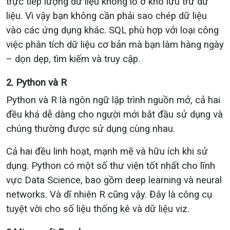
trực tiếp lượng dữ liệu khổng lồ ở kho lưu trữ dữ
liệu. Vì vậy bạn không cần phải sao chép dữ liệu
vào các ứng dụng khác. SQL phù hợp với loại công
việc phân tích dữ liệu cơ bản mà bạn làm hàng ngày
– dọn dẹp, tìm kiếm và truy cập.
2. Python và R
Python và R là ngôn ngữ lập trình nguồn mở, cả hai
đều khá dễ dàng cho người mới bắt đầu sử dụng và
chúng thường được sử dụng cùng nhau.
Cả hai đều linh hoạt, mạnh mẽ và hữu ích khi sử
dụng. Python có một số thư viện tốt nhất cho lĩnh
vực Data Science, bao gồm
deep learning
và
neural
networks
. Và dĩ nhiên R cũng vậy. Đây là công cụ
tuyệt vời cho số liệu thống kê và dữ liệu viz.