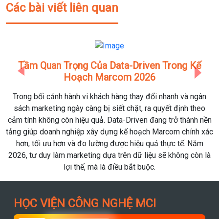
Các bài viết liên quan
Quan Trọng Của Data-Driven Trong Kế
Tổng Hợp
Hoạch Marcom 2026
Engi
Previous
Next
ối cảnh hành vi khách hàng thay đổi nhanh và ngân
Khi Data Sci
rketing ngày càng bị siết chặt, ra quyết định theo
hệ thống, ra
không còn hiệu quả. Data-Driven đang trở thành nền
Engineer ngày
 doanh nghiệp xây dựng kế hoạch Marcom chính xác
ngữ phổ biến
i ưu hơn và đo lường được hiệu quả thực tế. Năm
duy làm marketing dựa trên dữ liệu sẽ không còn là
lợi thế, mà là điều bắt buộc.
HỌC VIỆN CÔNG NGHỆ MCI