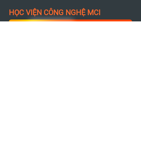
HỌC VIỆN CÔNG NGHỆ MCI
MCI Việt Nam
95.7k người theo dõi
Theo dõi trang
Chương Trình Đào Tạo
Phân tích dữ liệu (Data Analytics Track)
Data Analyst | Business Intelligence |
Python | SQL | Power BI |
Excel | VBA |