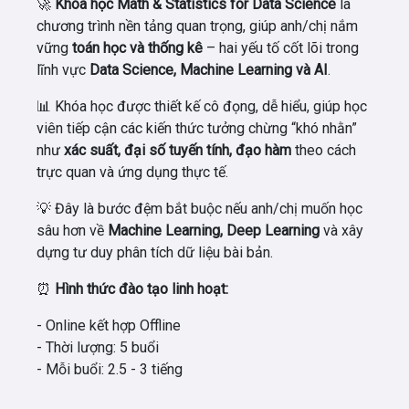
🚀
Khóa học Math & Statistics for Data Science
là
chương trình nền tảng quan trọng, giúp anh/chị nắm
vững
toán học và thống kê
– hai yếu tố cốt lõi trong
lĩnh vực
Data Science, Machine Learning và AI
.
📊 Khóa học được thiết kế cô đọng, dễ hiểu, giúp học
viên tiếp cận các kiến thức tưởng chừng “khó nhằn”
như
xác suất, đại số tuyến tính, đạo hàm
theo cách
trực quan và ứng dụng thực tế.
💡 Đây là bước đệm bắt buộc nếu anh/chị muốn học
sâu hơn về
Machine Learning, Deep Learning
và xây
dựng tư duy phân tích dữ liệu bài bản.
⏰
Hình thức đào tạo linh hoạt:
- Online kết hợp Offline
- Thời lượng: 5 buổi
- Mỗi buổi: 2.5 - 3 tiếng