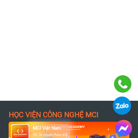
HỌC VIỆN CÔNG NGHỆ MCI
MCI Việt Nam
95.7k người theo dõi