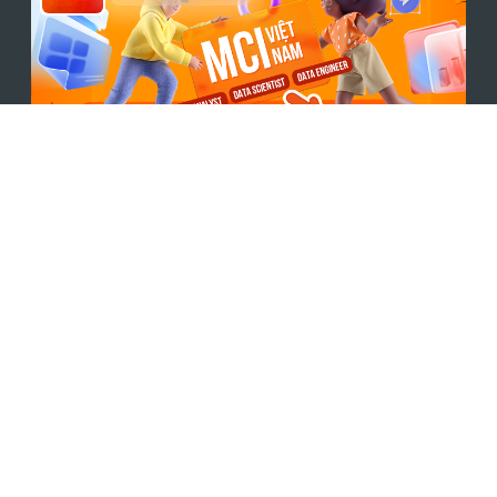
Theo dõi trang
Chương Trình Đào Tạo
Phân tích dữ liệu (Data Analytics Track)
Data Analyst | Business Intelligence |
Python | SQL | Power BI |
Excel | VBA |
Khoa học dữ liệu (Data Science Track)
Data Science | Python | SQL |
Maths & Statistics | Power BI |
Kỹ sư dữ liệu (Data Engineering Track)