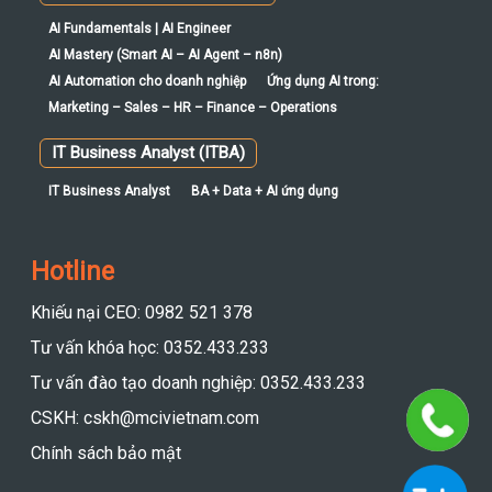
AI Fundamentals | AI Engineer
AI Mastery (Smart AI – AI Agent – n8n)
AI Automation cho doanh nghiệp
Ứng dụng AI trong:
Marketing – Sales – HR – Finance – Operations
IT Business Analyst (ITBA)
IT Business Analyst
BA + Data + AI ứng dụng
Hotline
Khiếu nại CEO: 0982 521 378
Tư vấn khóa học: 0352.433.233
Tư vấn đào tạo doanh nghiệp: 0352.433.233
CSKH: cskh@mcivietnam.com
Chính sách bảo mật