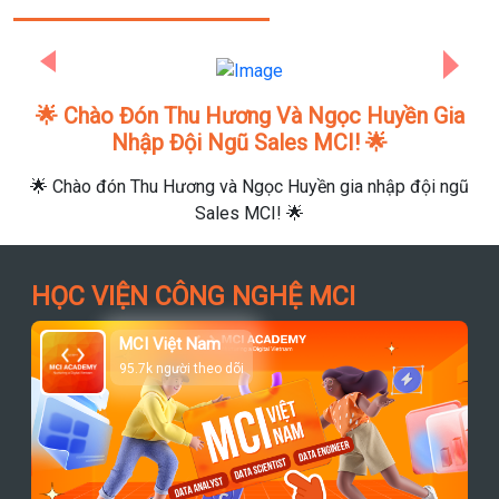
Previous
Next
🌟 Chào Đón Thu Hương Và Ngọc Huyền Gia
Nhập Đội Ngũ Sales MCI! 🌟
🌟 Chào đón Thu Hương và Ngọc Huyền gia nhập đội ngũ
Sales MCI! 🌟
HỌC VIỆN CÔNG NGHỆ MCI
MCI Việt Nam
95.7k người theo dõi