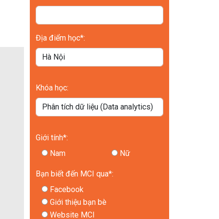
Địa điểm học*:
Khóa học:
Giới tính*:
Nam
Nữ
Bạn biết đến MCI qua*:
Facebook
Giới thiệu bạn bè
Website MCI