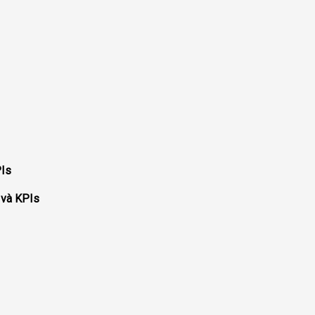
PIs
 và KPIs
i