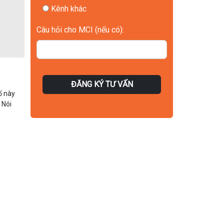
Kênh khác
Câu hỏi cho MCI (nếu có):
ĐĂNG KÝ TƯ VẤN
ố này
 Nói