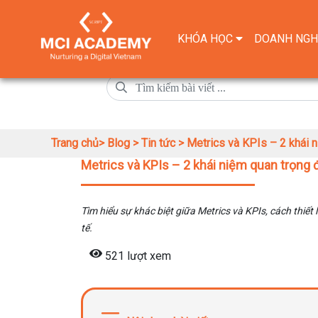
KHÓA HỌC
DOANH NGH
Trang chủ>
Blog >
Tin tức >
Metrics và KPIs – 2 khái n
Metrics và KPIs – 2 khái niệm quan trọng 
Tìm hiểu sự khác biệt giữa Metrics và KPIs, cách thiế
tế.
521 lượt xem