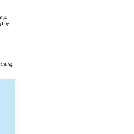
 mục
g hay
g chung.