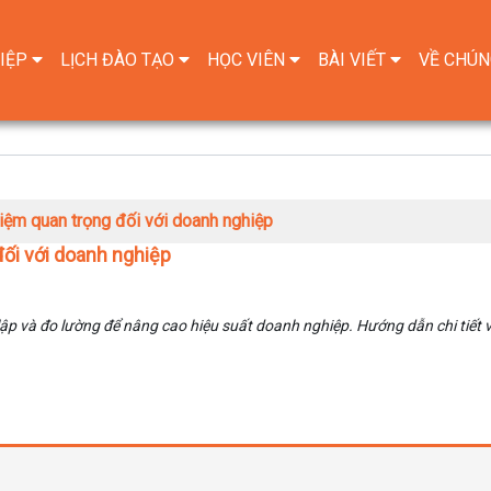
IỆP
LỊCH ĐÀO TẠO
HỌC VIÊN
BÀI VIẾT
VỀ CHÚN
iệm quan trọng đối với doanh nghiệp
đối với doanh nghiệp
t lập và đo lường để nâng cao hiệu suất doanh nghiệp. Hướng dẫn chi tiết 