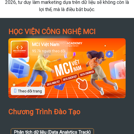
2026, tư duy làm marketing dựa trên dữ liệu sẽ không còn là
lợi thế, mà là điều bắt buộc.
HỌC VIỆN CÔNG NGHỆ MCI
MCI Việt Nam
95.7k người theo dõi
Theo dõi trang
Chương Trình Đào Tạo
Phân tích dữ liệu (Data Analytics Track)