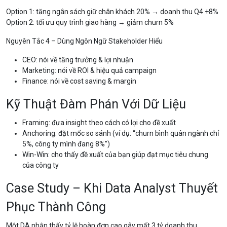
Option 1: tăng ngân sách giữ chân khách 20% → doanh thu Q4 +8%
Option 2: tối ưu quy trình giao hàng → giảm churn 5%
Nguyên Tắc 4 – Dùng Ngôn Ngữ Stakeholder Hiểu
CEO: nói về tăng trưởng & lợi nhuận
Marketing: nói về ROI & hiệu quả campaign
Finance: nói về cost saving & margin
Kỹ Thuật Đàm Phán Với Dữ Liệu
Framing: đưa insight theo cách có lợi cho đề xuất
Anchoring: đặt mốc so sánh (ví dụ: “churn bình quân ngành chỉ
5%, công ty mình đang 8%”)
Win-Win: cho thấy đề xuất của bạn giúp đạt mục tiêu chung
của công ty
Case Study – Khi Data Analyst Thuyết
Phục Thành Công
Một DA nhận thấy tỷ lệ hoàn đơn cao gây mất 3 tỷ doanh thu.