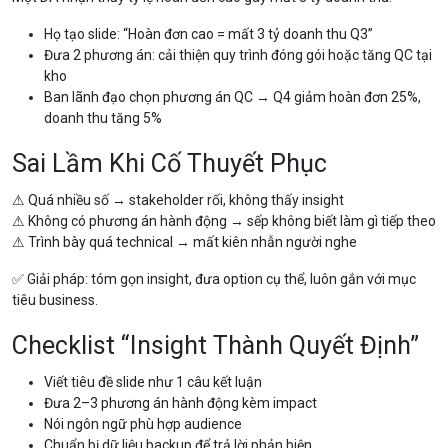
Họ tạo slide: “Hoàn đơn cao = mất 3 tỷ doanh thu Q3”
Đưa 2 phương án: cải thiện quy trình đóng gói hoặc tăng QC tại
kho
Ban lãnh đạo chọn phương án QC → Q4 giảm hoàn đơn 25%,
doanh thu tăng 5%
Sai Lầm Khi Cố Thuyết Phục
⚠ Quá nhiều số → stakeholder rối, không thấy insight
⚠ Không có phương án hành động → sếp không biết làm gì tiếp theo
⚠ Trình bày quá technical → mất kiên nhẫn người nghe
✅ Giải pháp: tóm gọn insight, đưa option cụ thể, luôn gắn với mục
tiêu business.
Checklist “Insight Thành Quyết Định”
Viết tiêu đề slide như 1 câu kết luận
Đưa 2–3 phương án hành động kèm impact
Nói ngôn ngữ phù hợp audience
Chuẩn bị dữ liệu backup để trả lời phản biện