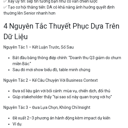
✅ Xây uy tín: sếp tin tưởng bạn như cố vấn chiến lược
✅ Tạo cơ hội thăng tiến: DA có khả năng ảnh hưởng quyết định
thường lên Senior nhanh hơn
4 Nguyên Tắc Thuyết Phục Dựa Trên
Dữ Liệu
Nguyên Tắc 1 – Kết Luận Trước, Số Sau
Bắt đầu bằng thông điệp chính: “Doanh thu Q3 giảm do churn
miền Bắc.”
Sau đó mới show biểu đồ, table minh chứng
Nguyên Tắc 2 – Kể Câu Chuyện Với Business Context
Đưa số liệu gắn với bối cảnh: mùa vụ, chiến dịch, đối thủ
Giúp stakeholder thấy “tại sao số này quan trọng với họ”
Nguyên Tắc 3 – Đưa Lựa Chọn, Không Chỉ Insight
Đề xuất 2–3 phương án hành động kèm impact dự kiến
Ví dụ: