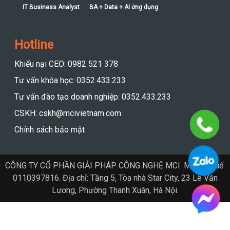
IT Business Analyst
BA + Data + AI ứng dụng
Hotline
Khiếu nại CEO: 0982 521 378
Tư vấn khóa học: 0352.433.233
Tư vấn đào tạo doanh nghiệp: 0352.433.233
CSKH: cskh@mcivietnam.com
Chính sách bảo mật
CÔNG TY CỔ PHẦN GIẢI PHÁP CÔNG NGHỆ MCI. Mã số thuế:
0110397816. Địa chỉ: Tầng 5, Tòa nhà Star City, 23 Lê Văn
Lương, Phường Thanh Xuân, Hà Nội.