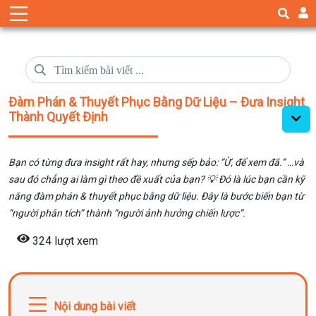
Đàm Phán & Thuyết Phục Bằng Dữ Liệu – Đưa Insight
Thành Quyết Định
Bạn có từng đưa insight rất hay, nhưng sếp bảo: “Ừ, để xem đã.” …và
sau đó chẳng ai làm gì theo đề xuất của bạn? 💡 Đó là lúc bạn cần kỹ
năng đàm phán & thuyết phục bằng dữ liệu. Đây là bước biến bạn từ
“người phân tích” thành “người ảnh hưởng chiến lược”.
324 lượt xem
Nội dung bài viết