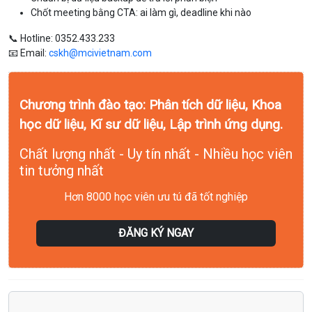
Chốt meeting bằng CTA: ai làm gì, deadline khi nào
📞 Hotline: 0352.433.233
📧 Email:
cskh@mcivietnam.com
Chương trình đào tạo: Phân tích dữ liệu, Khoa
học dữ liệu, Kĩ sư dữ liệu, Lập trình ứng dụng.
Chất lượng nhất - Uy tín nhất - Nhiều học viên
tin tưởng nhất
Hơn 8000 học viên ưu tú đã tốt nghiệp
ĐĂNG KÝ NGAY