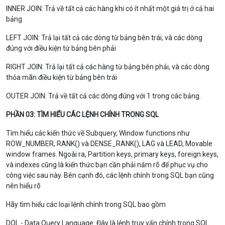
INNER JOIN: Trả về tất cả các hàng khi có ít nhất một giá trị ở cả hai
bảng
LEFT JOIN: Trả lại tất cả các dòng từ bảng bên trái, và các dòng
đúng với điều kiện từ bảng bên phải
RIGHT JOIN: Trả lại tất cả các hàng từ bảng bên phải, và các dòng
thỏa mãn điều kiện từ bảng bên trái
OUTER JOIN: Trả về tất cả các dòng đúng với 1 trong các bảng.
PHẦN 03: TÌM HIỂU CÁC LỆNH CHÍNH TRONG SQL
Tìm hiểu các kiến thức về Subquery, Window functions như
ROW_NUMBER, RANK() và DENSE_RANK(), LAG và LEAD, Movable
window frames. Ngoài ra, Partition keys, primary keys, foreign keys,
và indexes cũng là kiến thức bạn cần phải nắm rõ để phục vụ cho
công việc sau này. Bên cạnh đó, các lệnh chính trong SQL bạn cũng
nên hiểu rõ
Hãy tìm hiểu các loại lệnh chính trong SQL bao gồm
DQL - Data Query Language: Đây là lệnh truy vấn chính trong SQL.