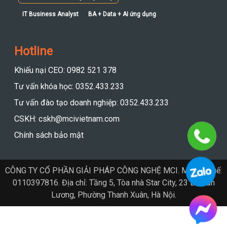
IT Business Analyst (ITBA)
IT Business Analyst
BA + Data + AI ứng dụng
Hotline
Khiếu nại CEO: 0982 521 378
Tư vấn khóa học: 0352.433.233
Tư vấn đào tạo doanh nghiệp: 0352.433.233
CSKH: cskh@mcivietnam.com
Chính sách bảo mật
CÔNG TY CỔ PHẦN GIẢI PHÁP CÔNG NGHỆ MCI. Mã số thuế:
0110397816. Địa chỉ: Tầng 5, Tòa nhà Star City, 23 Lê Văn
Lương, Phường Thanh Xuân, Hà Nội.