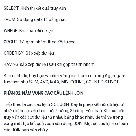
SELECT: Hiển thị kết quả truy vấn
FROM: Sử dụng data từ bảng nào
WHERE: Khai báo điều kiện
GROUP BY: gom nhóm theo đối tượng
ORDER BY: Sắp xếp dữ liệu
HAVING: sắp xếp dữ liệu sau khi gộp thành nhóm
Bên cạnh đó, hãy học và nắm vững các hàm có trong Aggregate
function như SUM, AVG, MAX, MIN, COUNT, COUNT DISTINCT
PHẦN 02: NẮM VỮNG CÁC CÂU LỆNH JOIN
Tiếp theo là các câu lệnh SQL JOIN. Đây là phép kết nối dữ liệu từ
nhiều bảng lại với nhau, nối 2 bảng, 3 bảng.. với nhau. Khi bạn cần
truy vấn các cột dữ liệu từ nhiều bảng khác nhau để trả về trong
cùng một tập kết quả , bạn cần dùng JOIN. Một số câu lệnh cơ bản
của JOIN bạn nên chú ý: