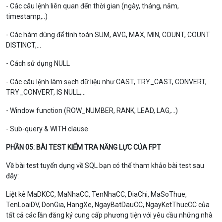
- Các câu lệnh liên quan đến thời gian (ngày, tháng, năm,
timestamp,..)
- Các hàm dùng để tính toán SUM, AVG, MAX, MIN, COUNT, COUNT
DISTINCT,…
- Cách sử dụng NULL
- Các câu lệnh làm sạch dữ liệu như CAST, TRY_CAST, CONVERT,
TRY_CONVERT, IS NULL,…
- Window function (ROW_NUMBER, RANK, LEAD, LAG,…)
- Sub-query & WITH clause
PHẦN 05: BÀI TEST KIỂM TRA NĂNG LỰC CỦA FPT
Về bài test tuyển dụng về SQL bạn có thể tham khảo bài test sau
đây:
Liệt kê MaDKCC, MaNhaCC, TenNhaCC, DiaChi, MaSoThue,
TenLoaiDV, DonGia, HangXe, NgayBatDauCC, NgayKetThucCC của
tất cả các lần đăng ký cung cấp phương tiện với yêu cầu những nhà