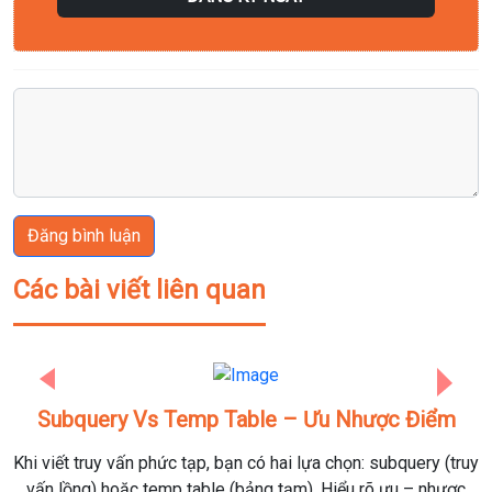
Đăng bình luận
Các bài viết liên quan
Previous
Next
uery Vs Temp Table – Ưu Nhược Điểm
Từ SQL Đế
ruy vấn phức tạp, bạn có hai lựa chọn: subquery (truy
) hoặc temp table (bảng tạm). Hiểu rõ ưu – nhược
Data Engineer