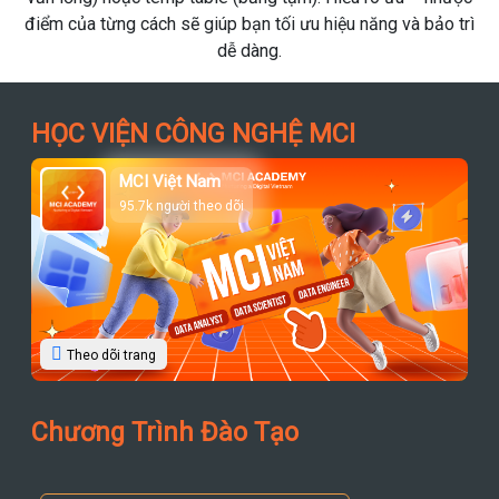
 từng cách sẽ giúp bạn tối ưu hiệu năng và bảo trì
ống” dữ liệu.
dễ dàng.
đi theo một
HỌC VIỆN CÔNG NGHỆ MCI
MCI Việt Nam
95.7k người theo dõi
Theo dõi trang
Chương Trình Đào Tạo