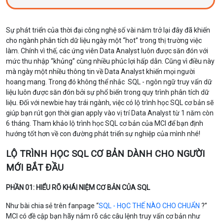
Sự phát triển của thời đại công nghệ số vài năm trở lại đây đã khiến
cho ngành phân tích dữ liệu ngày một “hot” trong thị trường việc
làm. Chính vì thế, các ứng viên Data Analyst luôn được săn đón với
mức thu nhập “khủng” cùng nhiều phúc lợi hấp dẫn. Cũng vì điều này
mà ngày một nhiều thông tin về Data Analyst khiến mọi người
hoang mang. Trong đó không thể nhắc SQL - ngôn ngữ truy vấn dữ
liệu luôn được săn đón bởi sự phổ biến trong quy trình phân tích dữ
liệu. Đối với newbie hay trái ngành, việc có lộ trình học SQL cơ bản sẽ
giúp bạn rút gọn thời gian apply vào vị trí Data Analyst từ 1 năm còn
6 tháng. Tham khảo lộ trình học SQL cơ bản của MCI để bạn định
hướng tốt hơn về con đường phát triển sự nghiệp của mình nhé!
LỘ TRÌNH HỌC SQL CƠ BẢN DÀNH CHO NGƯỜI
MỚI BẮT ĐẦU
PHẦN 01: HIỂU RÕ KHÁI NIỆM CƠ BẢN CỦA SQL
Như bài chia sẻ trên fanpage “
SQL - HỌC THẾ NÀO CHO CHUẨN
?”
MCI có đề cập bạn hãy nắm rõ các câu lệnh truy vấn cơ bản như