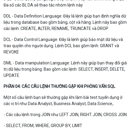
Đa số các BI, DA sẽ thao tác nhóm lệnh này
DDL - Data Definition Language: Đây là lệnh giúp bạn định nghĩa dữ
liệu trong database bao gồm bảng, cột và hàng. Lệnh này bao gồm
các lệnh: CREATE, ALTER, RENAME, TRUNCATE và DROP
DCL - Data Control Language: Đây là lệnh giúp bảo mật dữ liệu và
trao quyền cho người dụng. Lệnh DCL bao gồm lệnh: GRANT và
REVOKE
DML - Data manipulation Language: Lệnh này giúp bạn thay đổi giá
trị dữ liệu trong bảng. Bao gồm các lệnh: SELECT, INSERT, DELETE,
UPDATE
PHẦN 04: CÁC CÂU LỆNH THƯỜNG GẶP KHI PHỎNG VẤN SQL
Một số câu lệnh bạn sẽ thường gặp khi làm bài test tuyển dụng ở
các vị trí như Data Analyst, Business Analyst, Data Science,..
- Các câu lệnh trong JOIN như LEFT JOIN, RIGHT JOIN, CROSS JOIN
- SELECT, FROM, WHERE, GROUP BY, LIMIT