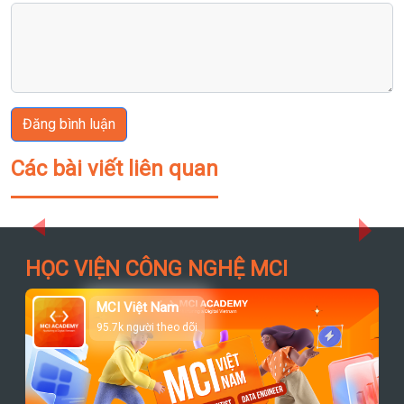
Đăng bình luận
Các bài viết liên quan
Previous
Next
HỌC VIỆN CÔNG NGHỆ MCI
MCI Việt Nam
95.7k người theo dõi