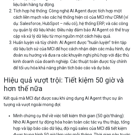
liệu bán hàng tự động.
Tích hợp hệ thống: Công nghệ AI Agent được tích hợp một
cách liền mạch vào các hệ thống hiện có của MCI như CRM (ví
dụ: Salesforce, HubSpot – nếu có), hệ thống ERP, và các công
cụ quản lý dữ liệu khác. Điều này đảm bảo AI Agent có thể truy
cập và xử lý dữ liệu từ mọi nguồn một cách hiệu quả.
Huấn luyện và tùy chỉnh: AI Agent được “huấn luyện” trên tập
dữ liệu lịch sử của MCI để học cách nhận diện các mẫu hình, dự
đoán xu hướng và đưa ra các khuyến nghị phù hợp với đặc thù
kinh doanh của doanh nghiệp. Các thuật toán được tùy chỉnh
để tối ưu hóa khả năng phân tích báo cáo và dự báo.
Hiệu quả vượt trội: Tiết kiệm 50 giờ và
hơn thế nữa
Kết quả mà MCI đạt được sau khi ứng dụng AI Agent thực sự ấn
tượng và vượt ngoài mong đợi:
Minh chứng cụ thể về việc tiết kiệm thời gian (50 giờ/tháng):
Nhờ AI Agent tự động hóa hoàn toàn các tác vụ thu thập, tổng
hợp và lập báo cáo dữ liệu, đội ngũ sales của MCI đã tiết kiệm
được trung bình 50 giờ làm việc mỗi tháng. Thời gian này trước