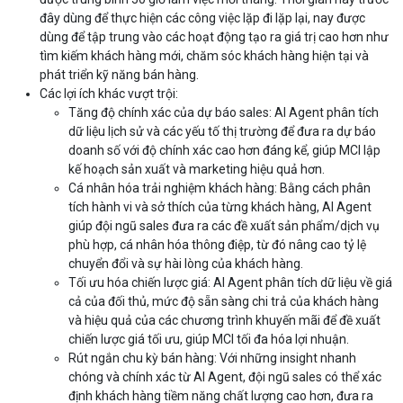
đây dùng để thực hiện các công việc lặp đi lặp lại, nay được
dùng để tập trung vào các hoạt động tạo ra giá trị cao hơn như
tìm kiếm khách hàng mới, chăm sóc khách hàng hiện tại và
phát triển kỹ năng bán hàng.
Các lợi ích khác vượt trội:
Tăng độ chính xác của dự báo sales: AI Agent phân tích
dữ liệu lịch sử và các yếu tố thị trường để đưa ra dự báo
doanh số với độ chính xác cao hơn đáng kể, giúp MCI lập
kế hoạch sản xuất và marketing hiệu quả hơn.
Cá nhân hóa trải nghiệm khách hàng: Bằng cách phân
tích hành vi và sở thích của từng khách hàng, AI Agent
giúp đội ngũ sales đưa ra các đề xuất sản phẩm/dịch vụ
phù hợp, cá nhân hóa thông điệp, từ đó nâng cao tỷ lệ
chuyển đổi và sự hài lòng của khách hàng.
Tối ưu hóa chiến lược giá: AI Agent phân tích dữ liệu về giá
cả của đối thủ, mức độ sẵn sàng chi trả của khách hàng
và hiệu quả của các chương trình khuyến mãi để đề xuất
chiến lược giá tối ưu, giúp MCI tối đa hóa lợi nhuận.
Rút ngắn chu kỳ bán hàng: Với những insight nhanh
chóng và chính xác từ AI Agent, đội ngũ sales có thể xác
định khách hàng tiềm năng chất lượng cao hơn, đưa ra