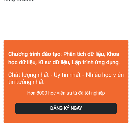
Tư vấn khóa học: 0352.433.233
Tư vấn đào tạo doanh nghiệp: 0352.433.233
CSKH: cskh@mcivietnam.com
Chương trình đào tạo: Phân tích dữ liệu, Khoa
học dữ liệu, Kĩ sư dữ liệu, Lập trình ứng dụng.
Chất lượng nhất - Uy tín nhất - Nhiều học viên
tin tưởng nhất
Hơn 8000 học viên ưu tú đã tốt nghiệp
ĐĂNG KÝ NGAY