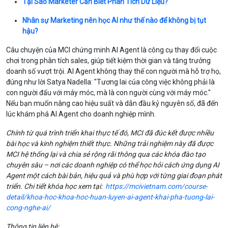
Tại Sao Marketer Cần Biết Phân Tích Dữ Liệu?
Nhân sự Marketing nên học AI như thế nào để không bị tụt
hậu?
Câu chuyện của MCI chứng minh AI Agent là công cụ thay đổi cuộc
chơi trong phân tích sales, giúp tiết kiệm thời gian và tăng trưởng
doanh số vượt trội. AI Agent không thay thế con người mà hỗ trợ họ,
đúng như lời Satya Nadella: "Tương lai của công việc không phải là
con người đấu với máy móc, mà là con người cùng với máy móc."
Nếu bạn muốn nâng cao hiệu suất và dẫn đầu kỷ nguyên số, đã đến
lúc khám phá AI Agent cho doanh nghiệp mình.
Chính từ quá trình triển khai thực tế đó, MCI đã đúc kết được nhiều
bài học và kinh nghiệm thiết thực. Những trải nghiệm này đã được
MCI hệ thống lại và chia sẻ rộng rãi thông qua các khóa đào tạo
chuyên sâu – nơi các doanh nghiệp có thể học hỏi cách ứng dụng AI
Agent một cách bài bản, hiệu quả và phù hợp với từng giai đoạn phát
triển. Chi tiết khóa học xem tại:
https://mcivietnam.com/course-
detail/khoa-hoc-khoa-hoc-huan-luyen-ai-agent-khai-pha-tuong-lai-
cong-nghe-ai/
Thông tin liên hệ: