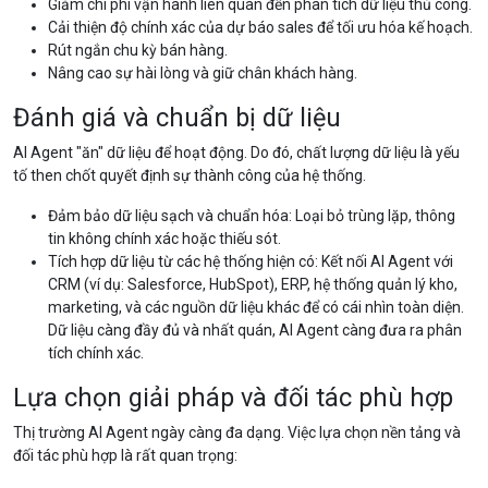
Giảm chi phí vận hành liên quan đến phân tích dữ liệu thủ công.
Cải thiện độ chính xác của dự báo sales để tối ưu hóa kế hoạch.
Rút ngắn chu kỳ bán hàng.
Nâng cao sự hài lòng và giữ chân khách hàng.
Đánh giá và chuẩn bị dữ liệu
AI Agent "ăn" dữ liệu để hoạt động. Do đó, chất lượng dữ liệu là yếu
tố then chốt quyết định sự thành công của hệ thống.
Đảm bảo dữ liệu sạch và chuẩn hóa: Loại bỏ trùng lặp, thông
tin không chính xác hoặc thiếu sót.
Tích hợp dữ liệu từ các hệ thống hiện có: Kết nối AI Agent với
CRM (ví dụ: Salesforce, HubSpot), ERP, hệ thống quản lý kho,
marketing, và các nguồn dữ liệu khác để có cái nhìn toàn diện.
Dữ liệu càng đầy đủ và nhất quán, AI Agent càng đưa ra phân
tích chính xác.
Lựa chọn giải pháp và đối tác phù hợp
Thị trường AI Agent ngày càng đa dạng. Việc lựa chọn nền tảng và
đối tác phù hợp là rất quan trọng: