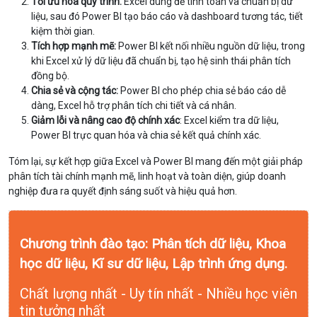
Tối ưu hóa quy trình:
Excel dùng để tính toán và chuẩn bị dữ
liệu, sau đó Power BI tạo báo cáo và dashboard tương tác, tiết
kiệm thời gian.
Tích hợp mạnh mẽ:
Power BI kết nối nhiều nguồn dữ liệu, trong
khi Excel xử lý dữ liệu đã chuẩn bị, tạo hệ sinh thái phân tích
đồng bộ.
Chia sẻ và cộng tác:
Power BI cho phép chia sẻ báo cáo dễ
dàng, Excel hỗ trợ phân tích chi tiết và cá nhân.
Giảm lỗi và nâng cao độ chính xác
: Excel kiểm tra dữ liệu,
Power BI trực quan hóa và chia sẻ kết quả chính xác.
Tóm lại, sự kết hợp giữa Excel và Power BI mang đến một giải pháp
phân tích tài chính mạnh mẽ, linh hoạt và toàn diện, giúp doanh
nghiệp đưa ra quyết định sáng suốt và hiệu quả hơn.
Chương trình đào tạo: Phân tích dữ liệu, Khoa
học dữ liệu, Kĩ sư dữ liệu, Lập trình ứng dụng.
Chất lượng nhất - Uy tín nhất - Nhiều học viên
tin tưởng nhất