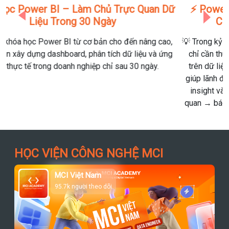
⚡ Power BI – Vũ Khí Trực Quan Hóa Dữ Liệu
Của Kỷ Nguyên Doanh Nghiệp Số
Previous
Next
💡 Trong kỷ nguyên “data is the new oil”, doanh nghiệp không
chỉ cần thu thập dữ liệu — mà phải hiểu và hành động dựa
trên dữ liệu. Power BI chính là “trạm điều khiển trung tâm”
giúp lãnh đạo, marketer, hay data analyst biến con số thành
insight và hành động. Từ Excel rời rạc → dashboard trực
quan → báo cáo realtime — Power BI đang thay đổi cách ra
quyết định trong mọi tổ chức.
HỌC VIỆN CÔNG NGHỆ MCI
MCI Việt Nam
95.7k người theo dõi