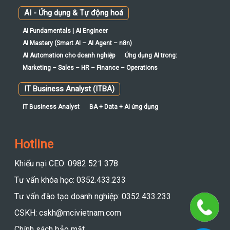
AI - Ứng dụng & Tự động hoá
AI Fundamentals | AI Engineer
AI Mastery (Smart AI – AI Agent – n8n)
AI Automation cho doanh nghiệp
Ứng dụng AI trong:
Marketing – Sales – HR – Finance – Operations
IT Business Analyst (ITBA)
IT Business Analyst
BA + Data + AI ứng dụng
Hotline
Khiếu nại CEO: 0982 521 378
Tư vấn khóa học: 0352.433.233
Tư vấn đào tạo doanh nghiệp: 0352.433.233
CSKH: cskh@mcivietnam.com
Chính sách bảo mật