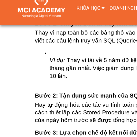
Để cắt giảm thời gian xử lý báo cáo mộ
hóa gồm 4 bước sau:
Bước 1: Chuyển dịch tư duy tính to
Thay vì nạp toàn bộ các bảng thô vào 
viết các câu lệnh truy vấn SQL (Querie
Ví dụ:
 Thay vì tải về 5 năm dữ liệ
tháng gần nhất. Việc giảm dung 
10 lần.
Bước 2: Tận dụng sức mạnh của SQ
Hãy tự động hóa các tác vụ tính toán 
cách thiết lập các Stored Procedure và
của ngày hôm trước sẽ được tổng hợp 
Bước 3: Lựa chọn chế độ kết nối dữ