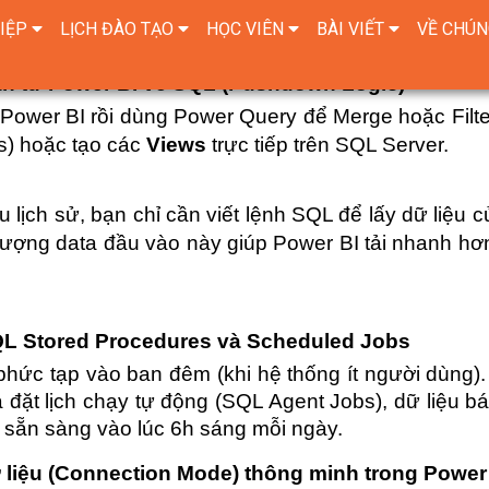
t cách triệt để, bạn cần áp dụng quy trình phối hợp 
án từ Power BI về SQL (Pushdown Logic)
Power BI rồi dùng Power Query để Merge hoặc Filter
s) hoặc tạo các 
Views
 trực tiếp trên SQL Server.
u lịch sử, bạn chỉ cần viết lệnh SQL để lấy dữ liệu c
lượng data đầu vào này giúp Power BI tải nhanh hơn
L Stored Procedures và Scheduled Jobs
phức tạp vào ban đêm (khi hệ thống ít người dùng).
 đặt lịch chạy tự động (SQL Agent Jobs), dữ liệu bá
sẵn sàng vào lúc 6h sáng mỗi ngày.
 liệu (Connection Mode) thông minh trong Power