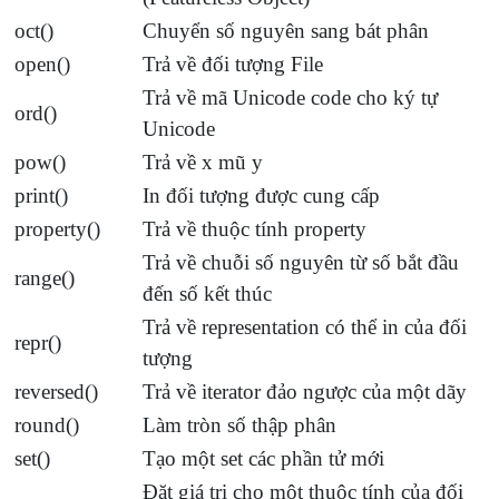
oct()
Chuyển số nguyên sang bát phân
open()
Trả về đối tượng File
Trả về mã Unicode code cho ký tự
ord()
Unicode
pow()
Trả về x mũ y
print()
In đối tượng được cung cấp
property()
Trả về thuộc tính property
Trả về chuỗi số nguyên từ số bắt đầu
range()
đến số kết thúc
Trả về representation có thể in của đối
repr()
tượng
reversed()
Trả về iterator đảo ngược của một dãy
round()
Làm tròn số thập phân
set()
Tạo một set các phần tử mới
Đặt giá trị cho một thuộc tính của đối