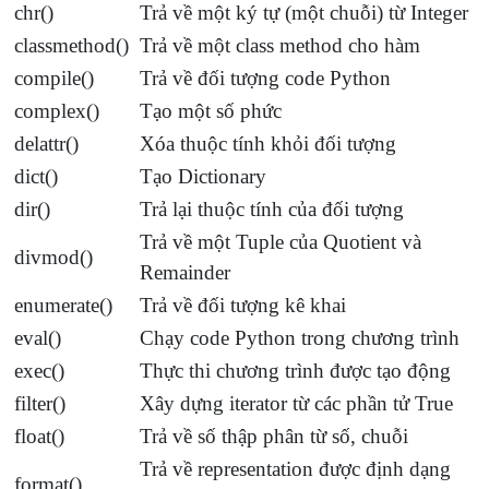
chr()
Trả về một ký tự (một chuỗi) từ Integer
classmethod()
Trả về một class method cho hàm
compile()
Trả về đối tượng code Python
complex()
Tạo một số phức
delattr()
Xóa thuộc tính khỏi đối tượng
dict()
Tạo Dictionary
dir()
Trả lại thuộc tính của đối tượng
Trả về một Tuple của Quotient và
divmod()
Remainder
enumerate()
Trả về đối tượng kê khai
eval()
Chạy code Python trong chương trình
exec()
Thực thi chương trình được tạo động
filter()
Xây dựng iterator từ các phần tử True
float()
Trả về số thập phân từ số, chuỗi
Trả về representation được định dạng
format()