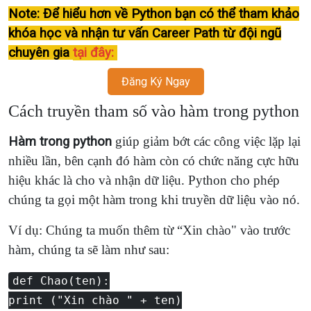
Note: Để hiểu hơn về Python bạn có thể tham khảo
khóa học và nhận tư vấn Career Path từ đội ngũ
chuyên gia
tại đây:
Đăng Ký Ngay
Cách truyền tham số vào hàm trong python
Hàm trong python
giúp giảm bớt các công việc lặp lại
nhiều lần, bên cạnh đó hàm còn có chức năng cực hữu
hiệu khác là cho và nhận dữ liệu. Python cho phép
chúng ta gọi một hàm trong khi truyền dữ liệu vào nó.
Ví dụ: Chúng ta muốn thêm từ “Xin chào" vào trước
hàm, chúng ta sẽ làm như sau:
def Chao(ten):
print ("Xin chào " + ten)