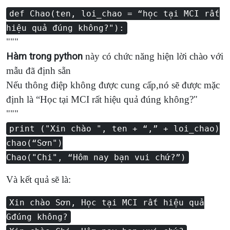
def Chao(ten, loi_chao = “học tại MCI rất
hiệu quả đúng không?"):
"""
Hàm trong python
này có chức năng hiện lời chào với
mẫu đã định sẵn
Nếu thông điệp không được cung cấp,nó sẽ được mặc
định là “Học tại MCI rất hiệu quả đúng không?"
"""
print ("Xin chào ", ten + “,” + loi_chao)
chao(“Sơn")
Chao("Chi", “Hôm nay bạn vui chứ?”)
Và kết quả sẽ là:
Xin chào Sơn, Học tại MCI rất hiệu quả
Gđúng không?