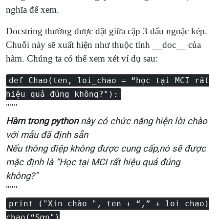
nghĩa để xem.
Docstring thường được đặt giữa cặp 3 dấu ngoặc kép.
Chuỗi này sẽ xuất hiện như thuộc tính __doc__ của
hàm. Chúng ta có thể xem xét ví dụ sau:
def Chao(ten, loi_chao = “học tại MCI rất
hiệu quả đúng không?"):
"""
Hàm trong python
này có chức năng hiện lời chào
với mẫu đã định sẵn
Nếu thông điệp không được cung cấp,nó sẽ được
mặc định là “Học tại MCI rất hiệu quả đúng
không?"
"""
print ("Xin chào ", ten + “,” + loi_chao)
chao(“Sơn")