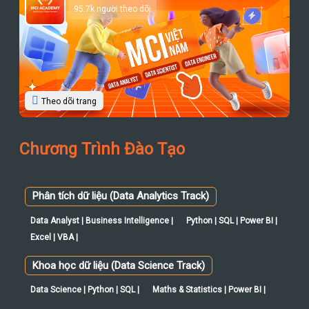
95.7k người theo dõi
Theo dõi trang
Chương Trình Đào Tạo
Phân tích dữ liệu (Data Analytics Track)
Data Analyst | Business Intelligence |
Python | SQL | Power BI |
Excel | VBA |
Khoa học dữ liệu (Data Science Track)
Data Science | Python | SQL |
Maths & Statistics | Power BI |