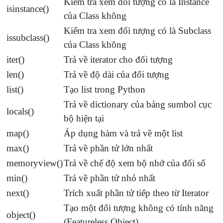
Kiểm tra xem đối tượng có là Instance
isinstance()
của Class không
Kiểm tra xem đối tượng có là Subclass
issubclass()
của Class không
iter()
Trả về iterator cho đối tượng
len()
Trả về độ dài của đối tượng
list()
Tạo list trong Python
Trả về dictionary của bảng sumbol cục
locals()
bộ hiện tại
map()
Áp dụng hàm và trả về một list
max()
Trả về phần tử lớn nhất
memoryview()
Trả về chế độ xem bộ nhớ của đối số
min()
Trả về phần tử nhỏ nhất
next()
Trích xuất phần tử tiếp theo từ Iterator
Tạo một đối tượng không có tính năng
object()
(Featureless Object)