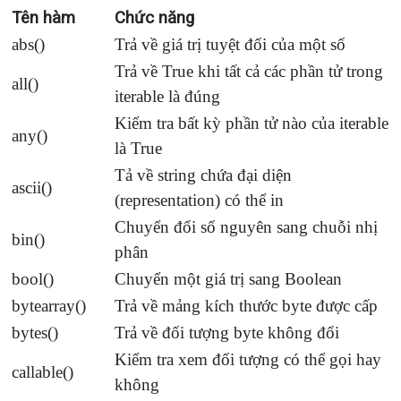
Tên hàm
Chức năng
abs()
Trả về giá trị tuyệt đối của một số
Trả về True khi tất cả các phần tử trong
all()
iterable là đúng
Kiểm tra bất kỳ phần tử nào của iterable
any()
là True
Tả về string chứa đại diện
ascii()
(representation) có thể in
Chuyển đổi số nguyên sang chuỗi nhị
bin()
phân
bool()
Chuyển một giá trị sang Boolean
bytearray()
Trả về mảng kích thước byte được cấp
bytes()
Trả về đối tượng byte không đổi
Kiểm tra xem đối tượng có thể gọi hay
callable()
không