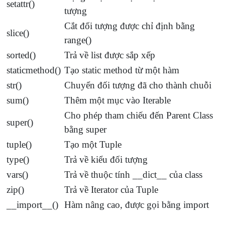
setattr()
tượng
Cắt đối tượng được chỉ định bằng
slice()
range()
sorted()
Trả về list được sắp xếp
staticmethod()
Tạo static method từ một hàm
str()
Chuyển đối tượng đã cho thành chuỗi
sum()
Thêm một mục vào Iterable
Cho phép tham chiếu đến Parent Class
super()
bằng super
tuple()
Tạo một Tuple
type()
Trả về kiểu đối tượng
vars()
Trả về thuộc tính __dict__ của class
zip()
Trả về Iterator của Tuple
__import__()
Hàm nâng cao, được gọi bằng import