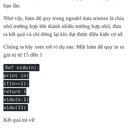
hạn lần.
Như vậy, hàm đệ quy trong ngnahf data science là chia
nhỏ trường hợp lớn thành nhiều trường hợp nhỏ, đưa
ra kết quả và chỉ dừng lại khi đạt được điều kiện cơ sở.
Chúng ta hãy xem xét ví dụ sau: Một hàm đệ quy in ra
giá trị từ 15 đến 1
Def vidu(n):
print (n)
if(n==1):
return 1
vidu(n-1)
vidu(15)
Kết quả trả về: