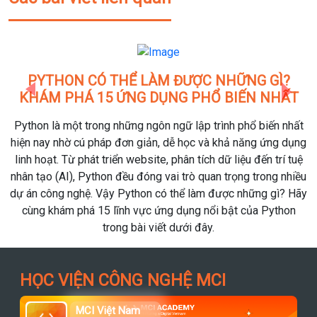
PYTHON CÓ THỂ LÀM ĐƯỢC NHỮNG GÌ?
KHÁM PHÁ 15 ỨNG DỤNG PHỔ BIẾN NHẤT
Previous
Next
Python là một trong những ngôn ngữ lập trình phổ biến nhất
hiện nay nhờ cú pháp đơn giản, dễ học và khả năng ứng dụng
linh hoạt. Từ phát triển website, phân tích dữ liệu đến trí tuệ
nhân tạo (AI), Python đều đóng vai trò quan trọng trong nhiều
dự án công nghệ. Vậy Python có thể làm được những gì? Hãy
cùng khám phá 15 lĩnh vực ứng dụng nổi bật của Python
trong bài viết dưới đây.
HỌC VIỆN CÔNG NGHỆ MCI
MCI Việt Nam