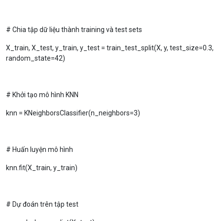
# Chia tập dữ liệu thành training và test sets
X_train, X_test, y_train, y_test = train_test_split(X, y, test_size=0.3,
random_state=42)
# Khởi tạo mô hình KNN
knn = KNeighborsClassifier(n_neighbors=3)
# Huấn luyện mô hình
knn.fit(X_train, y_train)
# Dự đoán trên tập test