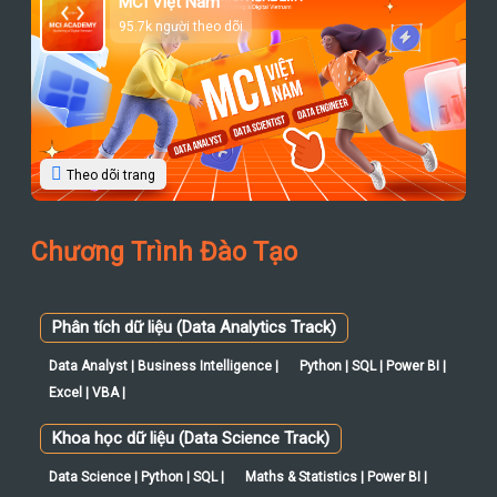
MCI Việt Nam
95.7k người theo dõi
Theo dõi trang
Chương Trình Đào Tạo
Phân tích dữ liệu (Data Analytics Track)
Data Analyst | Business Intelligence |
Python | SQL | Power BI |
Excel | VBA |
Khoa học dữ liệu (Data Science Track)
Data Science | Python | SQL |
Maths & Statistics | Power BI |