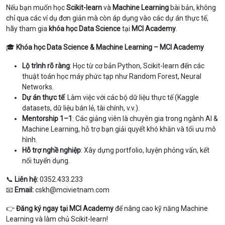
Nếu bạn muốn học
Scikit-learn
và
Machine Learning
bài bản, không
chỉ qua các ví dụ đơn giản mà còn áp dụng vào các dự án thực tế,
hãy tham gia
khóa học Data Science
tại
MCI Academy
.
🎓
Khóa học Data Science & Machine Learning – MCI Academy
Lộ trình rõ ràng
: Học từ cơ bản Python, Scikit-learn đến các
thuật toán học máy phức tạp như Random Forest, Neural
Networks.
Dự án thực tế
: Làm việc với các bộ dữ liệu thực tế (Kaggle
datasets, dữ liệu bán lẻ, tài chính, v.v.).
Mentorship 1–1
: Các giảng viên là chuyên gia trong ngành AI &
Machine Learning, hỗ trợ bạn giải quyết khó khăn và tối ưu mô
hình.
Hỗ trợ nghề nghiệp
: Xây dựng portfolio, luyện phỏng vấn, kết
nối tuyển dụng.
📞
Liên hệ:
0352.433.233
📧
Email:
cskh@mcivietnam.com
👉
Đăng ký ngay tại MCI Academy
để nâng cao kỹ năng Machine
Learning và làm chủ Scikit-learn!