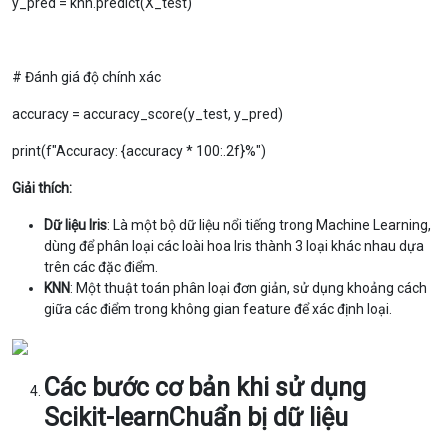
y_pred = knn.predict(X_test)
# Đánh giá độ chính xác
accuracy = accuracy_score(y_test, y_pred)
print(f"Accuracy: {accuracy * 100:.2f}%")
Giải thích:
Dữ liệu Iris
: Là một bộ dữ liệu nổi tiếng trong Machine Learning,
dùng để phân loại các loài hoa Iris thành 3 loại khác nhau dựa
trên các đặc điểm.
KNN
: Một thuật toán phân loại đơn giản, sử dụng khoảng cách
giữa các điểm trong không gian feature để xác định loại.
Các bước cơ bản khi sử dụng
Scikit-learn
Chuẩn bị dữ liệu