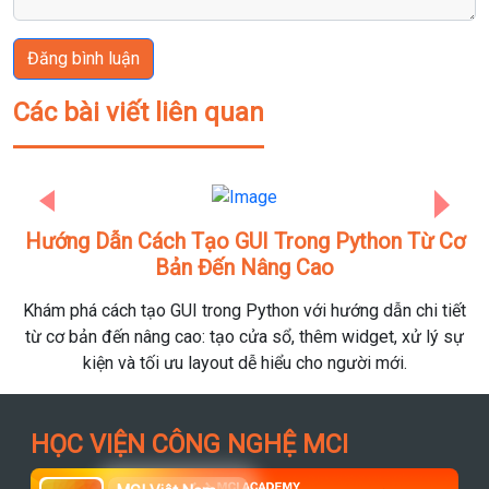
Đăng bình luận
Các bài viết liên quan
Previous
Next
hon Từ Cơ
Dict Trong Python Là Gì? Khám Phá Cấu
Liệu Mạnh Nhất
 dẫn chi tiết
Tìm hiểu Dict trong Python với cấu trúc dữ liệu mạ
et, xử lý sự
bạn tối ưu tốc độ xử lý, lưu trữ, truy xuất và quản 
 mới.
hiệu quả chỉ với vài dòng code.
HỌC VIỆN CÔNG NGHỆ MCI