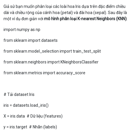
Giả sử bạn muốn phân loại các loài hoa Iris dựa trên đặc điểm chiều
dài và chiều rộng của cánh hoa (petal) và đài hoa (sepal). Sau đây là
một ví dụ đơn giản với
mô hình phân loại K-nearest Neighbors (KNN)
:
import numpy as np
from sklearn import datasets
from sklearn.model_selection import train_test_split
from sklearn.neighbors import KNeighborsClassifier
from sklearn.metrics import accuracy_score
# Tải dataset Iris
iris = datasets.load_iris()
X = iris.data # Dữ liệu (features)
y = iris.target # Nhãn (labels)