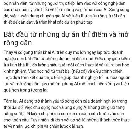
bộ nhân viên, từ những người trực tiếp làm việc với công nghệ đến
các nhà quản lý cần hiểu về tiềm năng và giới hạn của AI. Song song
đó, việc tuyển dụng chuyên gia AI với kiến thức sâu rộng là rất cần
thiết để dẫn dắt và triển khai các dự án phức tạp.
Bắt đầu từ những dự án thí điểm và mở
rộng dần
Thay vì cố gắng triển khai AI trên quy mô lớn ngay lập tức, doanh
nghiệp nên bắt đầu từ những dự án thí điểm nhỏ. Điều này giúp kiểm
tra tính khả thi, đo lường hiệu quả một cách thực tế và rút ra bài học
kinh nghiệm. Việc học hỏi từ thất bại (nếu có) và điều chỉnh chiến
lược dựa trên kết quả thực tế sẽ giúp doanh nghiệp tối ưu hóa nguồn
lực và mở rộng dần quy mô ứng dụng AI một cách bền vững và hiệu
quả hơn trong tương lai.
Tóm lại, AI đang trở thành yếu tố sống còn của doanh nghiệp trong
thời đại số. Việc chủ động học và ứng dụng AI không chỉ giúp tăng
năng suất, tiết kiệm chi phí mà còn mở ra cánh cửa bước vào sân
chơi toàn cầu. Tuy nhiên, đi kèm với cơ hội là những thách thức thực
tế về nhân lực, chi phí và chiến lược dài hạn.