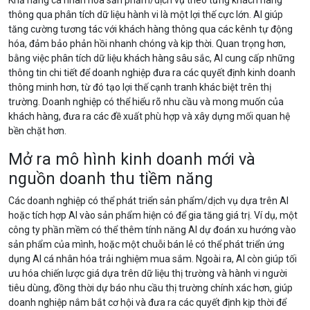
Khả năng cá nhân hóa sản phẩm/dịch vụ theo từng khách hàng
thông qua phân tích dữ liệu hành vi là một lợi thế cực lớn. AI giúp
tăng cường tương tác với khách hàng thông qua các kênh tự động
hóa, đảm bảo phản hồi nhanh chóng và kịp thời. Quan trọng hơn,
bằng việc phân tích dữ liệu khách hàng sâu sắc, AI cung cấp những
thông tin chi tiết để doanh nghiệp đưa ra các quyết định kinh doanh
thông minh hơn, từ đó tạo lợi thế cạnh tranh khác biệt trên thị
trường. Doanh nghiệp có thể hiểu rõ nhu cầu và mong muốn của
khách hàng, đưa ra các đề xuất phù hợp và xây dựng mối quan hệ
bền chặt hơn.
Mở ra mô hình kinh doanh mới và
nguồn doanh thu tiềm năng
Các doanh nghiệp có thể phát triển sản phẩm/dịch vụ dựa trên AI
hoặc tích hợp AI vào sản phẩm hiện có để gia tăng giá trị. Ví dụ, một
công ty phần mềm có thể thêm tính năng AI dự đoán xu hướng vào
sản phẩm của mình, hoặc một chuỗi bán lẻ có thể phát triển ứng
dụng AI cá nhân hóa trải nghiệm mua sắm. Ngoài ra, AI còn giúp tối
ưu hóa chiến lược giá dựa trên dữ liệu thị trường và hành vi người
tiêu dùng, đồng thời dự báo nhu cầu thị trường chính xác hơn, giúp
doanh nghiệp nắm bắt cơ hội và đưa ra các quyết định kịp thời để