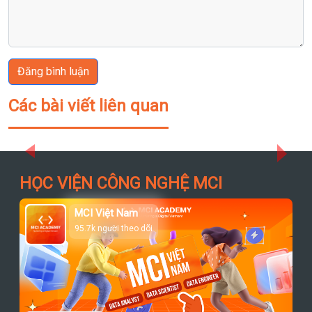
Đăng bình luận
Các bài viết liên quan
Previous
Next
HỌC VIỆN CÔNG NGHỆ MCI
MCI Việt Nam
95.7k người theo dõi