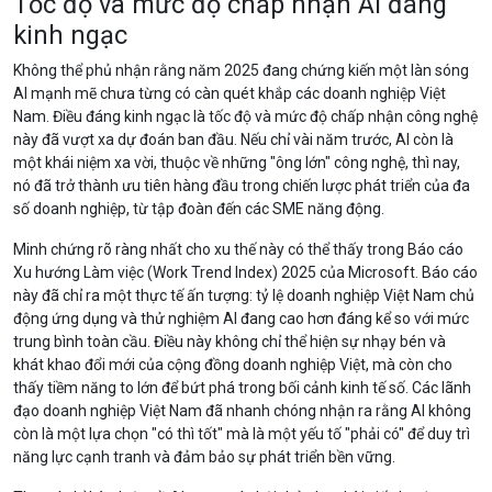
Tốc độ và mức độ chấp nhận AI đáng
kinh ngạc
Không thể phủ nhận rằng năm 2025 đang chứng kiến một làn sóng
AI mạnh mẽ chưa từng có càn quét khắp các doanh nghiệp Việt
Nam. Điều đáng kinh ngạc là tốc độ và mức độ chấp nhận công nghệ
này đã vượt xa dự đoán ban đầu. Nếu chỉ vài năm trước, AI còn là
một khái niệm xa vời, thuộc về những "ông lớn" công nghệ, thì nay,
nó đã trở thành ưu tiên hàng đầu trong chiến lược phát triển của đa
số doanh nghiệp, từ tập đoàn đến các SME năng động.
Minh chứng rõ ràng nhất cho xu thế này có thể thấy trong Báo cáo
Xu hướng Làm việc (Work Trend Index) 2025 của Microsoft. Báo cáo
này đã chỉ ra một thực tế ấn tượng: tỷ lệ doanh nghiệp Việt Nam chủ
động ứng dụng và thử nghiệm AI đang cao hơn đáng kể so với mức
trung bình toàn cầu. Điều này không chỉ thể hiện sự nhạy bén và
khát khao đổi mới của cộng đồng doanh nghiệp Việt, mà còn cho
thấy tiềm năng to lớn để bứt phá trong bối cảnh kinh tế số. Các lãnh
đạo doanh nghiệp Việt Nam đã nhanh chóng nhận ra rằng AI không
còn là một lựa chọn "có thì tốt" mà là một yếu tố "phải có" để duy trì
năng lực cạnh tranh và đảm bảo sự phát triển bền vững.