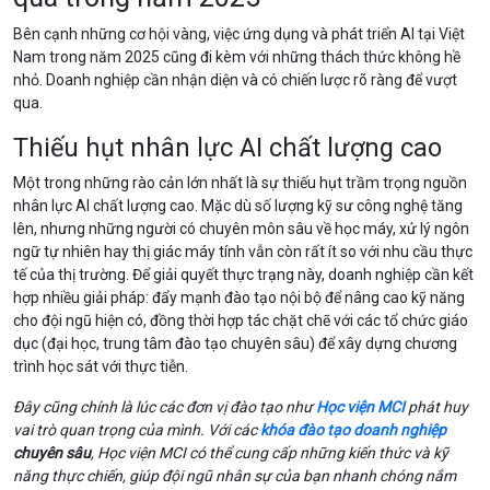
Bên cạnh những cơ hội vàng, việc ứng dụng và phát triển AI tại Việt
Nam trong năm 2025 cũng đi kèm với những thách thức không hề
nhỏ. Doanh nghiệp cần nhận diện và có chiến lược rõ ràng để vượt
qua.
Thiếu hụt nhân lực AI chất lượng cao
Một trong những rào cản lớn nhất là sự thiếu hụt trầm trọng nguồn
nhân lực AI chất lượng cao. Mặc dù số lượng kỹ sư công nghệ tăng
lên, nhưng những người có chuyên môn sâu về học máy, xử lý ngôn
ngữ tự nhiên hay thị giác máy tính vẫn còn rất ít so với nhu cầu thực
tế của thị trường. Để giải quyết thực trạng này, doanh nghiệp cần kết
hợp nhiều giải pháp: đẩy mạnh đào tạo nội bộ để nâng cao kỹ năng
cho đội ngũ hiện có, đồng thời hợp tác chặt chẽ với các tổ chức giáo
dục (đại học, trung tâm đào tạo chuyên sâu) để xây dựng chương
trình học sát với thực tiễn.
Đây cũng chính là lúc các đơn vị đào tạo như
Học viện MCI
phát huy
vai trò quan trọng của mình. Với các
khóa đào tạo doanh nghiệp
chuyên sâu
, Học viện MCI có thể cung cấp những kiến thức và kỹ
năng thực chiến, giúp đội ngũ nhân sự của bạn nhanh chóng nắm