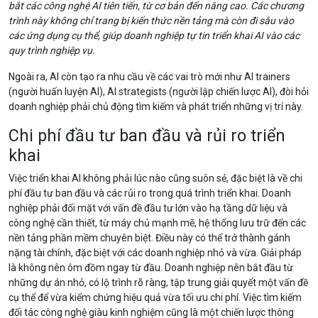
bắt các công nghệ AI tiên tiến, từ cơ bản đến nâng cao. Các chương
trình này không chỉ trang bị kiến thức nền tảng mà còn đi sâu vào
các ứng dụng cụ thể, giúp doanh nghiệp tự tin triển khai AI vào các
quy trình nghiệp vụ.
Ngoài ra, AI còn tạo ra nhu cầu về các vai trò mới như AI trainers
(người huấn luyện AI), AI strategists (người lập chiến lược AI), đòi hỏi
doanh nghiệp phải chủ động tìm kiếm và phát triển những vị trí này.
Chi phí đầu tư ban đầu và rủi ro triển
khai
Việc triển khai AI không phải lúc nào cũng suôn sẻ, đặc biệt là về chi
phí đầu tư ban đầu và các rủi ro trong quá trình triển khai. Doanh
nghiệp phải đối mặt với vấn đề đầu tư lớn vào hạ tầng dữ liệu và
công nghệ cần thiết, từ máy chủ mạnh mẽ, hệ thống lưu trữ đến các
nền tảng phần mềm chuyên biệt. Điều này có thể trở thành gánh
nặng tài chính, đặc biệt với các doanh nghiệp nhỏ và vừa. Giải pháp
là không nên ôm đồm ngay từ đầu. Doanh nghiệp nên bắt đầu từ
những dự án nhỏ, có lộ trình rõ ràng, tập trung giải quyết một vấn đề
cụ thể để vừa kiểm chứng hiệu quả vừa tối ưu chi phí. Việc tìm kiếm
đối tác công nghệ giàu kinh nghiệm cũng là một chiến lược thông