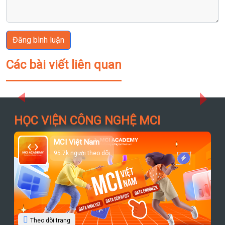
Đăng bình luận
Các bài viết liên quan
Previous
Next
HỌC VIỆN CÔNG NGHỆ MCI
MCI Việt Nam
95.7k người theo dõi
Theo dõi trang