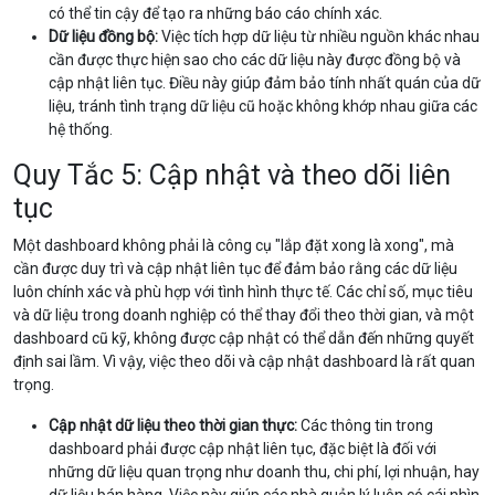
có thể tin cậy để tạo ra những báo cáo chính xác.
Dữ liệu đồng bộ:
Việc tích hợp dữ liệu từ nhiều nguồn khác nhau
cần được thực hiện sao cho các dữ liệu này được đồng bộ và
cập nhật liên tục. Điều này giúp đảm bảo tính nhất quán của dữ
liệu, tránh tình trạng dữ liệu cũ hoặc không khớp nhau giữa các
hệ thống.
Quy Tắc 5: Cập nhật và theo dõi liên
tục
Một dashboard không phải là công cụ "lắp đặt xong là xong", mà
cần được duy trì và cập nhật liên tục để đảm bảo rằng các dữ liệu
luôn chính xác và phù hợp với tình hình thực tế. Các chỉ số, mục tiêu
và dữ liệu trong doanh nghiệp có thể thay đổi theo thời gian, và một
dashboard cũ kỹ, không được cập nhật có thể dẫn đến những quyết
định sai lầm. Vì vậy, việc theo dõi và cập nhật dashboard là rất quan
trọng.
Cập nhật dữ liệu theo thời gian thực:
Các thông tin trong
dashboard phải được cập nhật liên tục, đặc biệt là đối với
những dữ liệu quan trọng như doanh thu, chi phí, lợi nhuận, hay
dữ liệu bán hàng. Việc này giúp các nhà quản lý luôn có cái nhìn