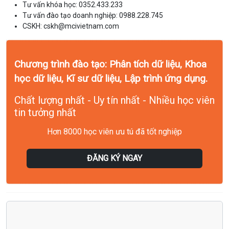
Tư vấn khóa học: 0352.433.233
Tư vấn đào tạo doanh nghiệp: 0988.228.745
CSKH: cskh@mcivietnam.com
Chương trình đào tạo: Phân tích dữ liệu, Khoa
học dữ liệu, Kĩ sư dữ liệu, Lập trình ứng dụng.
Chất lượng nhất - Uy tín nhất - Nhiều học viên
tin tưởng nhất
Hơn 8000 học viên ưu tú đã tốt nghiệp
ĐĂNG KÝ NGAY