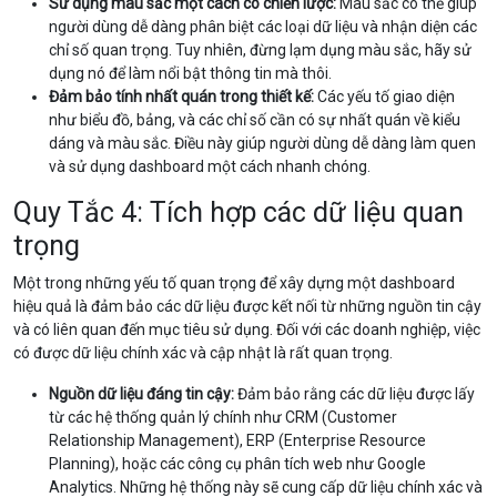
Sử dụng màu sắc một cách có chiến lược:
Màu sắc có thể giúp
người dùng dễ dàng phân biệt các loại dữ liệu và nhận diện các
chỉ số quan trọng. Tuy nhiên, đừng lạm dụng màu sắc, hãy sử
dụng nó để làm nổi bật thông tin mà thôi.
Đảm bảo tính nhất quán trong thiết kế:
Các yếu tố giao diện
như biểu đồ, bảng, và các chỉ số cần có sự nhất quán về kiểu
dáng và màu sắc. Điều này giúp người dùng dễ dàng làm quen
và sử dụng dashboard một cách nhanh chóng.
Quy Tắc 4: Tích hợp các dữ liệu quan
trọng
Một trong những yếu tố quan trọng để xây dựng một dashboard
hiệu quả là đảm bảo các dữ liệu được kết nối từ những nguồn tin cậy
và có liên quan đến mục tiêu sử dụng. Đối với các doanh nghiệp, việc
có được dữ liệu chính xác và cập nhật là rất quan trọng.
Nguồn dữ liệu đáng tin cậy:
Đảm bảo rằng các dữ liệu được lấy
từ các hệ thống quản lý chính như CRM (Customer
Relationship Management), ERP (Enterprise Resource
Planning), hoặc các công cụ phân tích web như Google
Analytics. Những hệ thống này sẽ cung cấp dữ liệu chính xác và