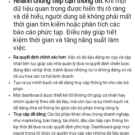
Nhanh chóng tiếp cận thông tin:
Khi mọi
dữ liệu quan trọng được hiển thị rõ ràng
và dễ hiểu, người dùng sẽ không phải mất
thời gian tìm kiếm hoặc phân tích các
báo cáo phức tạp. Điều này giúp tiết
kiệm thời gian và tăng năng suất làm
việc.
Ra quyết định chính xác hơn:
Việc có dữ liệu đáng tin cậy và cập
nhật liên tục giúp các nhà quản lý đưa ra quyết định chiến lược
đúng đắn và kịp thời, tránh được những rủi ro không đáng có và
tối ưu hóa các cơ hội kinh doanh.
Tạo ra sự minh bạch và dễ dàng truy cập thông tin cho các bộ
phận
Một dashboard được thiết kế tốt không chỉ giúp cá nhân hay
nhóm quản lý theo dõi dữ liệu, mà còn tạo ra sự minh bạch và
dễ dàng chia sẻ thông tin giữa các bộ phận trong công ty.
Truy cập dễ dàng:
Các bộ phận khác nhau trong doanh nghiệp,
như marketing, bán hàng, tài chính, đều cần tiếp cận thông tin
kịp thời để đưa ra các quyết định phù hợp. Dashboard giúp mọi
người trong tổ chức có quyền truy cập vào những dữ liệu quan