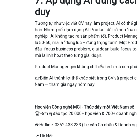
7. Áp dụng AI đúng cách
duy
Tương tự như việc viết CV hay làm project, AI có thể gi
hơn. Nhưng nếu lạm dụng AI: Product dễ trở nên “na n
nghiệp. AI không tạo ra sản phẩm tốt. Product Manag
là 50-50, mà là “đúng lúc – đúng trọng tâm”.
Một Produ
đầu focus business problem, giai đoạn build focus tech
mà là linh hoạt theo từng giai đoạn.
Product Manager giỏi không chỉ hiểu tech mà còn phải
👉Biến AI thành lợi thế khác biệt trong CV và project
Nam — tham gia ngay hôm nay!
------------------------------
Học viện Công nghệ MCI - Thúc đẩy một Việt Nam số
🏆 Đơn vị đào tạo 20.000+ học viên & 700+ doanh nghi
☎️ Hotline: 0352.433.233 (Tư vấn Cá nhân & Doanh ng
📍 Hà Nội: