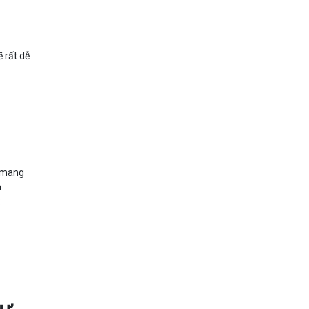
 rất dễ
c mang
à
: