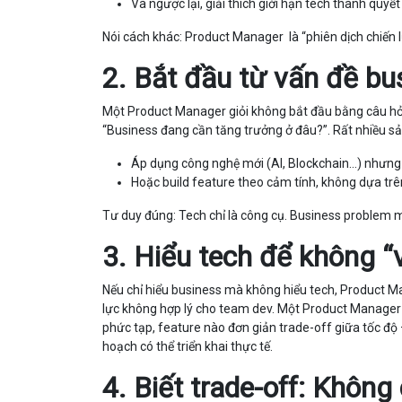
Và ngược lại, giải thích giới hạn tech thành quyế
Nói cách khác: Product Manager là “phiên dịch chiến l
2. Bắt đầu từ vấn đề bu
Một Product Manager giỏi không bắt đầu bằng câu hỏi:
“Business đang cần tăng trưởng ở đâu?”. Rất nhiều sả
Áp dụng công nghệ mới (AI, Blockchain…) nhưng 
Hoặc build feature theo cảm tính, không dựa trê
Tư duy đúng: Tech chỉ là công cụ. Business problem m
3. Hiểu tech để không “
Nếu chỉ hiểu business mà không hiểu tech, Product Ma
lực không hợp lý cho team dev. Một Product Manager
phức tạp, feature nào đơn giản trade-off giữa tốc độ 
hoạch có thể triển khai thực tế.
4. Biết trade-off: Không