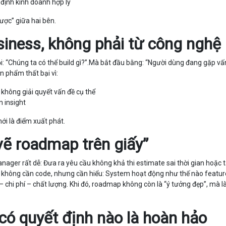
t định kinh doanh hợp lý
ược” giữa hai bên.
siness, không phải từ công nghệ
 “Chúng ta có thể build gì?”.Mà bắt đầu bằng: “Người dùng đang gặp vấn
n phẩm thất bại vì:
không giải quyết vấn đề cụ thể
n insight
ới là điểm xuất phát.
vẽ roadmap trên giấy”
nager rất dễ: Đưa ra yêu cầu không khả thi estimate sai thời gian hoặc 
 không cần code, nhưng cần hiểu: System hoạt động như thế nào featur
– chi phí – chất lượng. Khi đó, roadmap không còn là “ý tưởng đẹp”, mà l
 có quyết định nào là hoàn hảo