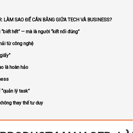
 LÀM SAO ĐỂ CÂN BẰNG GIỮA TECH VÀ BUSINESS?
“biết hết” — mà là người “kết nối đúng”
hải từ công nghệ
giấy”
ào là hoàn hảo
iness
 “quản lý task”
 không thay thế tư duy