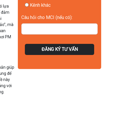
Kênh khác
ó lựa
để đảm
Câu hỏi cho MCI (nếu có):
i
hảo”, mà
quan
 nơi PM
ĐĂNG KÝ TƯ VẤN
hắn giúp
hung để
đề này
áng với
ng.