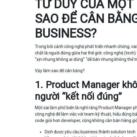
TƯ DUY CỦA MỘT
SAO ĐỂ CÂN BẰNG
BUSINESS?
Trong bối cảnh công nghệ phát triển nhanh chóng, vai
chất là người đứng giữa hai thế giới: công nghệ (tech)
“xịn nhưng không ai dùng” “dễ bán nhưng không thể tri
Vậy làm sao để cân bằng?
1. Product Manager khôn
người “kết nối đúng”
Một sai lầm phổ biến là nghĩ rằng Product Manager phả
công nghệ để làm việc với team kỹ thuật, hiểu đúng 
code giỏi hơn developer, cũng không cần bán hàng gi
Dịch được yêu cầu business thành solution tech