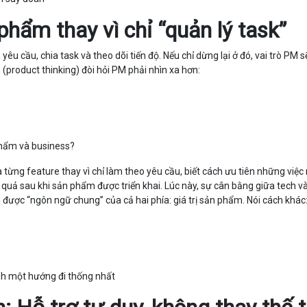
phẩm thay vì chỉ “quản lý task”
 cầu, chia task và theo dõi tiến độ. Nếu chỉ dừng lại ở đó, vai trò PM sẽ
(product thinking) đòi hỏi PM phải nhìn xa hơn:
 phẩm và business?
ủa từng feature thay vì chỉ làm theo yêu cầu, biết cách ưu tiên những việ
 quả sau khi sản phẩm được triển khai. Lúc này, sự cân bằng giữa tech v
 được “ngôn ngữ chung” của cả hai phía: giá trị sản phẩm. Nói cách khác
ành một hướng đi thống nhất