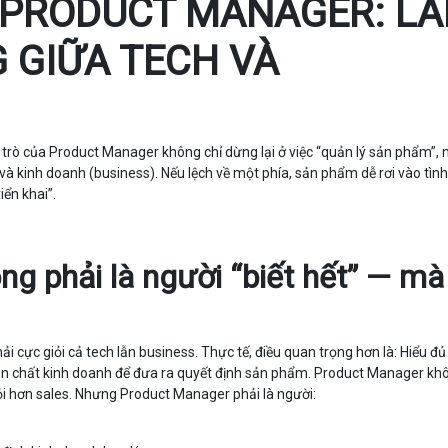
 PRODUCT MANAGER: L
 GIỮA TECH VÀ
 trò của Product Manager không chỉ dừng lại ở việc “quản lý sản phẩm”,
 và kinh doanh (business). Nếu lệch về một phía, sản phẩm dễ rơi vào tìn
ển khai”.
g phải là người “biết hết” — mà 
i cực giỏi cả tech lẫn business. Thực tế, điều quan trọng hơn là: Hiểu đủ
bản chất kinh doanh để đưa ra quyết định sản phẩm. Product Manager kh
ỏi hơn sales. Nhưng Product Manager phải là người: