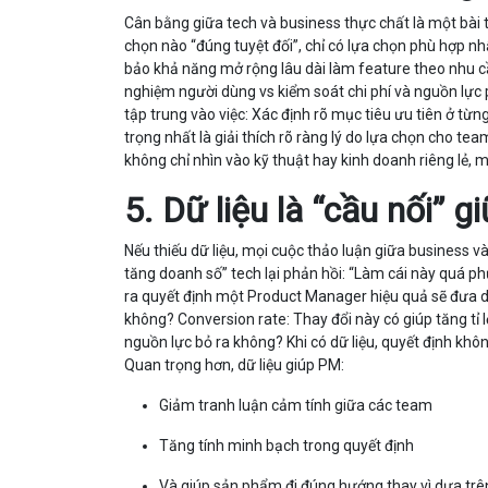
Cân bằng giữa tech và business thực chất là một bài t
chọn nào “đúng tuyệt đối”, chỉ có lựa chọn phù hợp nhấ
bảo khả năng mở rộng lâu dài làm feature theo nhu cầ
nghiệm người dùng vs kiểm soát chi phí và nguồn lực
tập trung vào việc: Xác định rõ mục tiêu ưu tiên ở từ
trọng nhất là giải thích rõ ràng lý do lựa chọn cho te
không chỉ nhìn vào kỹ thuật hay kinh doanh riêng lẻ, 
5. Dữ liệu là “cầu nối” 
Nếu thiếu dữ liệu, mọi cuộc thảo luận giữa business và
tăng doanh số” tech lại phản hồi: “Làm cái này quá phứ
ra quyết định một Product Manager hiệu quả sẽ đưa d
không? Conversion rate: Thay đổi này có giúp tăng tỉ
nguồn lực bỏ ra không? Khi có dữ liệu, quyết định khôn
Quan trọng hơn, dữ liệu giúp PM:
Giảm tranh luận cảm tính giữa các team
Tăng tính minh bạch trong quyết định
Và giúp sản phẩm đi đúng hướng thay vì dựa trê