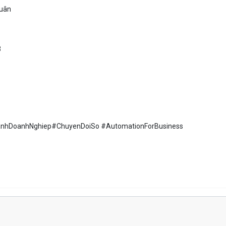
Xuân
3
hDoanhNghiep#ChuyenDoiSo #AutomationForBusiness