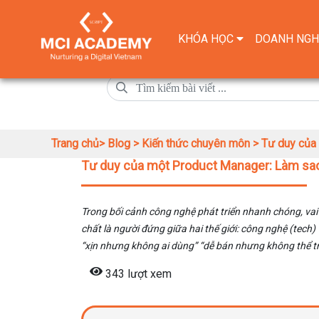
KHÓA HỌC
DOANH NGH
Trang chủ>
Blog >
Kiến thức chuyên môn >
Tư duy của
Tư duy của một Product Manager: Làm sao
Trong bối cảnh công nghệ phát triển nhanh chóng, vai
chất là người đứng giữa hai thế giới: công nghệ (tech)
“xịn nhưng không ai dùng” “dễ bán nhưng không thể tr
343 lượt xem