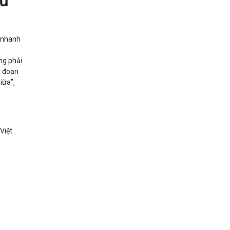
tư
u nhanh
ng phải
i đoạn
iữa”,
Việt