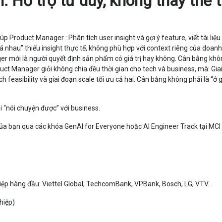
: Hỗ trợ tư duy, không thay thế 
úp Product Manager : Phân tích user insight và gợi ý feature, viết tài liệ
á nhau” thiếu insight thực tế, không phù hợp với context riêng của doanh
er mới là người quyết định sản phẩm có giá trị hay không. Cân bằng khô
ct Manager giỏi không chia đều thời gian cho tech và business, mà: Gia
 feasibility và giai đoạn scale tối ưu cả hai. Cân bằng không phải là “ở g
 “nói chuyện được” với business.
 của bạn qua các khóa GenAI for Everyone hoặc AI Engineer Track tại MCI 
ệp hàng đầu: Viettel Global, TechcomBank, VPBank, Bosch, LG, VTV...
hiệp)