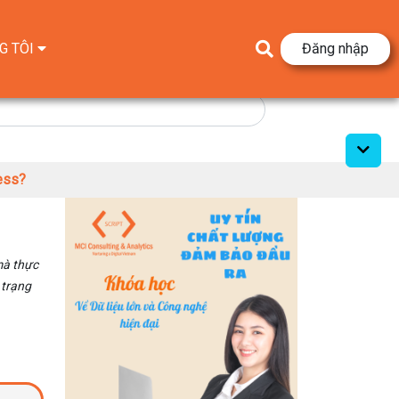
G TÔI
Đăng nhập
ess?
mà thực
 trạng