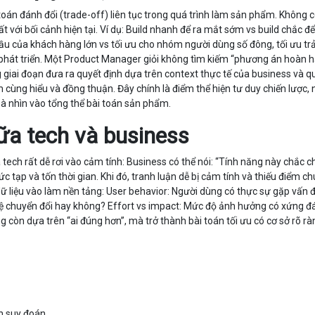
oán đánh đổi (trade-off) liên tục trong quá trình làm sản phẩm. Không c
t với bối cảnh hiện tại. Ví dụ: Build nhanh để ra mắt sớm vs build chắc 
u của khách hàng lớn vs tối ưu cho nhóm người dùng số đông, tối ưu trả
 phát triển. Một Product Manager giỏi không tìm kiếm “phương án hoàn 
ng giai đoạn đưa ra quyết định dựa trên context thực tế của business và 
am cùng hiểu và đồng thuận. Đây chính là điểm thể hiện tư duy chiến lược,
mà nhìn vào tổng thể bài toán sản phẩm.
giữa tech và business
 tech rất dễ rơi vào cảm tính: Business có thể nói: “Tính năng này chắc c
c tạp và tốn thời gian. Khi đó, tranh luận dễ bị cảm tính và thiếu điểm c
ữ liệu vào làm nền tảng: User behavior: Người dùng có thực sự gặp vấn 
 lệ chuyển đổi hay không? Effort vs impact: Mức độ ảnh hưởng có xứng đ
g còn dựa trên “ai đúng hơn”, mà trở thành bài toán tối ưu có cơ sở rõ rà
n suy đoán