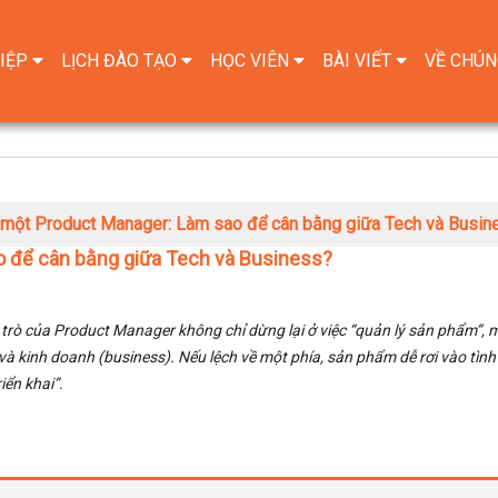
IỆP
LỊCH ĐÀO TẠO
HỌC VIÊN
BÀI VIẾT
VỀ CHÚN
 một Product Manager: Làm sao để cân bằng giữa Tech và Busin
 để cân bằng giữa Tech và Business?
 trò của Product Manager không chỉ dừng lại ở việc “quản lý sản phẩm”, 
 và kinh doanh (business). Nếu lệch về một phía, sản phẩm dễ rơi vào tình
iển khai”.