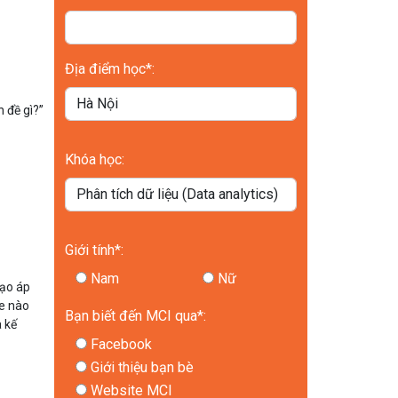
Địa điểm học*:
 đề gì?”
Khóa học:
Giới tính*:
Nam
Nữ
tạo áp
e nào
Bạn biết đến MCI qua*:
à kế
Facebook
Giới thiệu bạn bè
Website MCI