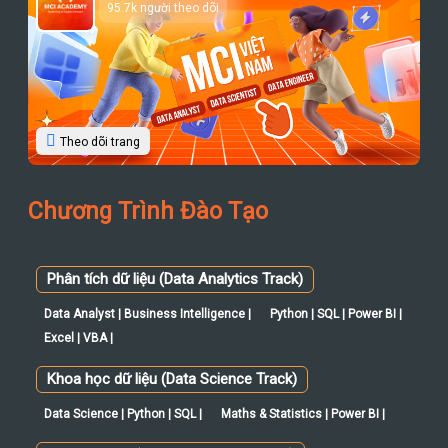
MCI Việt Nam
95.7k người theo dõi
Theo dõi trang
Chương Trình Đào Tạo
Phân tích dữ liệu (Data Analytics Track)
Data Analyst | Business Intelligence |
Python | SQL | Power BI |
Excel | VBA |
Khoa học dữ liệu (Data Science Track)