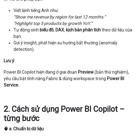
Viết lệnh tiếng Anh như:
“Show me revenue by region for last 12 months.”
“Highlight top 5 products by growth YoY.”
Tự động sinh
biểu đồ
,
DAX
,
kịch bản phân tích
theo dữ liệu của
bạn.
Gợi ý insight, phát hiện xu hướng bất thường (anomaly
detection).
Lưu ý:
Power BI Copilot hiện đang ở giai đoạn
Preview
(bản thử nghiệm),
yêu cầu bật tính năng Fabric & dùng workspace trong
Power BI
Service
.
2. Cách sử dụng Power BI Copilot –
từng bước
🧠 a. Chuẩn bị dữ liệu