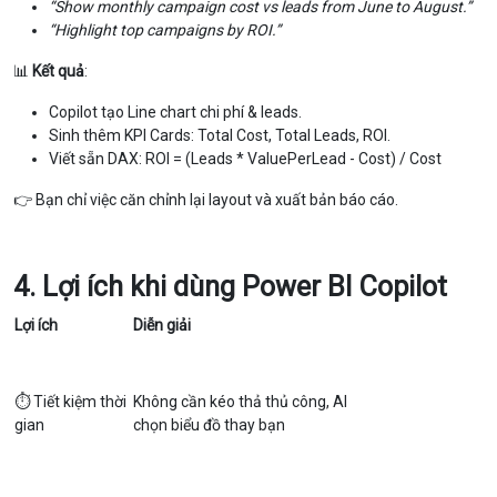
“Show monthly campaign cost vs leads from June to August.”
“Highlight top campaigns by ROI.”
📊
Kết quả
:
Copilot tạo Line chart chi phí & leads.
Sinh thêm KPI Cards: Total Cost, Total Leads, ROI.
Viết sẵn DAX: ROI = (Leads * ValuePerLead - Cost) / Cost
👉 Bạn chỉ việc căn chỉnh lại layout và xuất bản báo cáo.
4. Lợi ích khi dùng Power BI Copilot
Lợi ích
Diễn giải
⏱️ Tiết kiệm thời
Không cần kéo thả thủ công, AI
gian
chọn biểu đồ thay bạn