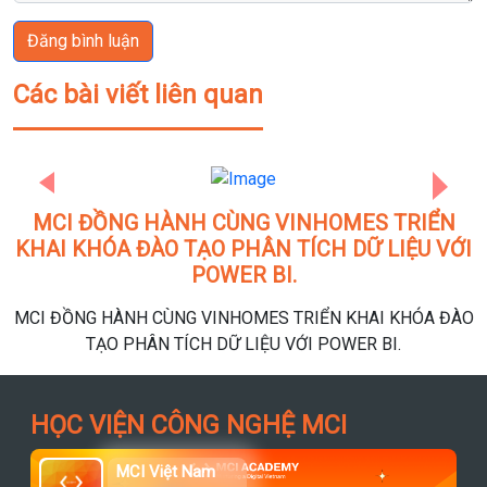
Đăng bình luận
Các bài viết liên quan
OMES TRIỂN
🖱 Dashboard Design – Filter, Drill-D
Previous
Next
 DỮ LIỆU VỚI
Through Chuẩn Chuyên Ngh
Một dashboard chỉ hiển thị số liệu tĩnh chưa 
N KHAI KHÓA ĐÀO
cần tương tác để tìm câu trả lời nhanh cho câu
OWER BI.
liệu này tăng/giảm?”. 💡 Kỹ thuật Filter – Dril
Through chính là chìa khóa để dashboard trở
và hỗ trợ phân tích sâu.
HỌC VIỆN CÔNG NGHỆ MCI