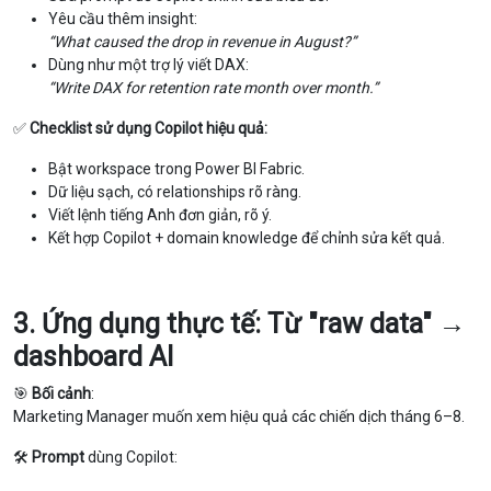
Yêu cầu thêm insight:
“What caused the drop in revenue in August?”
Dùng như một trợ lý viết DAX:
“Write DAX for retention rate month over month.”
✅
Checklist sử dụng Copilot hiệu quả:
Bật workspace trong Power BI Fabric.
Dữ liệu sạch, có relationships rõ ràng.
Viết lệnh tiếng Anh đơn giản, rõ ý.
Kết hợp Copilot + domain knowledge để chỉnh sửa kết quả.
3. Ứng dụng thực tế: Từ "raw data" →
dashboard AI
🎯
Bối cảnh
:
Marketing Manager muốn xem hiệu quả các chiến dịch tháng 6–8.
🛠️
Prompt
dùng Copilot: