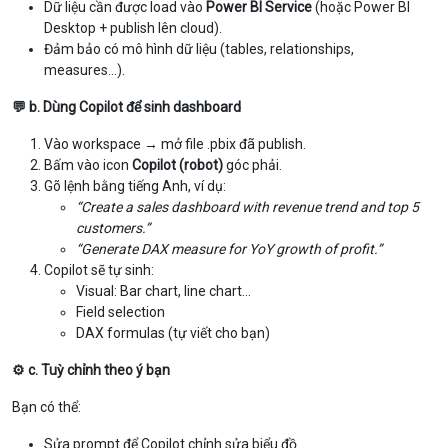
Dữ liệu cần được load vào
Power BI Service
(hoặc Power BI
Desktop + publish lên cloud).
Đảm bảo có mô hình dữ liệu (tables, relationships,
measures…).
💬 b. Dùng Copilot để sinh dashboard
Vào workspace → mở file .pbix đã publish.
Bấm vào icon
Copilot (robot)
góc phải.
Gõ lệnh bằng tiếng Anh, ví dụ:
“Create a sales dashboard with revenue trend and top 5
customers.”
“Generate DAX measure for YoY growth of profit.”
Copilot sẽ tự sinh:
Visual: Bar chart, line chart…
Field selection
DAX formulas (tự viết cho bạn)
⚙️ c. Tuỳ chỉnh theo ý bạn
Bạn có thể:
Sửa prompt để Copilot chỉnh sửa biểu đồ.