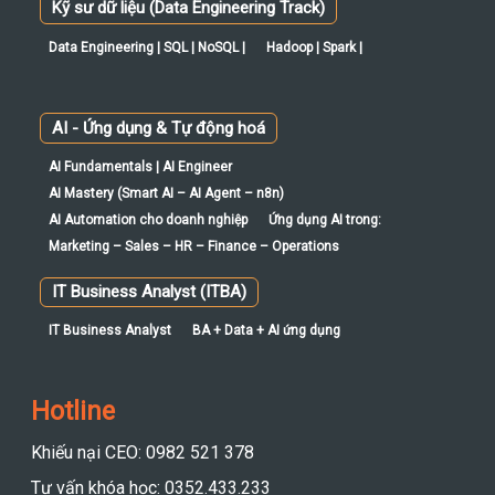
Data Science | Python | SQL |
Maths & Statistics | Power BI |
Kỹ sư dữ liệu (Data Engineering Track)
Data Engineering | SQL | NoSQL |
Hadoop | Spark |
AI - Ứng dụng & Tự động hoá
AI Fundamentals | AI Engineer
AI Mastery (Smart AI – AI Agent – n8n)
AI Automation cho doanh nghiệp
Ứng dụng AI trong:
Marketing – Sales – HR – Finance – Operations
IT Business Analyst (ITBA)
IT Business Analyst
BA + Data + AI ứng dụng
Hotline