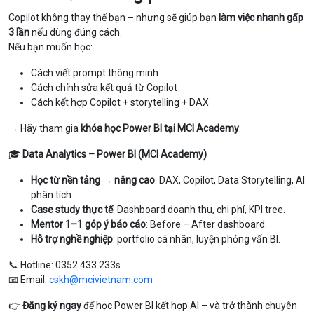
Copilot không thay thế bạn – nhưng sẽ giúp bạn
làm việc nhanh gấp
3 lần
nếu dùng đúng cách.
Nếu bạn muốn học:
Cách viết prompt thông minh
Cách chỉnh sửa kết quả từ Copilot
Cách kết hợp Copilot + storytelling + DAX
→ Hãy tham gia
khóa học Power BI tại MCI Academy
:
🎓
Data Analytics – Power BI (MCI Academy)
Học từ nền tảng → nâng cao
: DAX, Copilot, Data Storytelling, AI
phân tích.
Case study thực tế
: Dashboard doanh thu, chi phí, KPI tree.
Mentor 1–1 góp ý báo cáo
: Before – After dashboard.
Hỗ trợ nghề nghiệp
: portfolio cá nhân, luyện phỏng vấn BI.
📞 Hotline: 0352.433.233s
📧 Email:
cskh@mcivietnam.com
👉
Đăng ký ngay
để học Power BI kết hợp AI – và trở thành chuyên