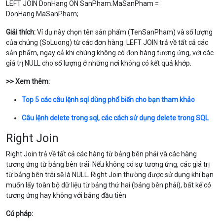
LEFT JOIN DonHang ON SanPham.MaSanPham =
DonHang.MaSanPham;
Giải thích:
Ví dụ này chọn tên sản phẩm (
TenSanPham
) và số lượng
của chúng (
SoLuong
) từ các đơn hàng.
LEFT JOIN
trả về tất cả các
sản phẩm, ngay cả khi chúng không có đơn hàng tương ứng, với các
giá trị
NULL
cho số lượng ở những nơi không có kết quả khớp.
>> Xem thêm:
Top 5 các câu lệnh sql dùng phổ biến cho bạn tham khảo
Câu lệnh delete trong sql, các cách sử dụng delete trong SQL
Right Join
Right Join trả về tất cả các hàng từ bảng bên phải và các hàng
tương ứng từ bảng bên trái. Nếu không có sự tương ứng, các giá trị
từ bảng bên trái sẽ là
NULL
. Right Join thường được sử dụng khi bạn
muốn lấy toàn bộ dữ liệu từ bảng thứ hai (bảng bên phải), bất kể có
tương ứng hay không với bảng đầu tiên
Cú pháp: