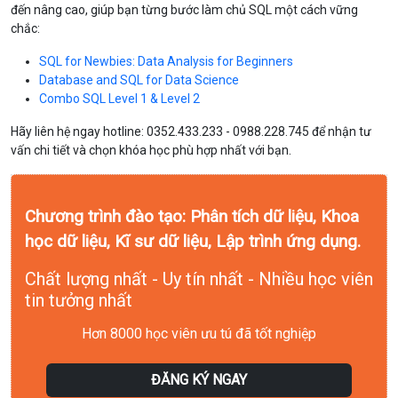
đến nâng cao, giúp bạn từng bước làm chủ SQL một cách vững
chắc:
SQL for Newbies: Data Analysis for Beginners
Database and SQL for Data Science
Combo SQL Level 1 & Level 2
Hãy liên hệ ngay hotline: 0352.433.233 - 0988.228.745 để nhận tư
vấn chi tiết và chọn khóa học phù hợp nhất với bạn.
Chương trình đào tạo: Phân tích dữ liệu, Khoa
học dữ liệu, Kĩ sư dữ liệu, Lập trình ứng dụng.
Chất lượng nhất - Uy tín nhất - Nhiều học viên
tin tưởng nhất
Hơn 8000 học viên ưu tú đã tốt nghiệp
ĐĂNG KÝ NGAY