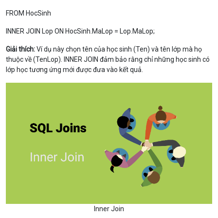
FROM HocSinh
INNER JOIN Lop ON HocSinh.MaLop = Lop.MaLop;
Giải thích:
Ví dụ này chọn tên của học sinh (
Ten
) và tên lớp mà họ
thuộc về (
TenLop
).
INNER JOIN
đảm bảo rằng chỉ những học sinh có
lớp học tương ứng mới được đưa vào kết quả.
Inner Join