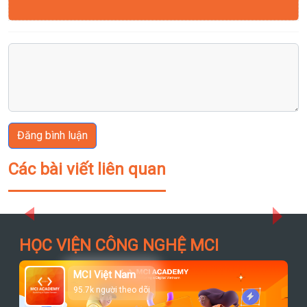
Đăng bình luận
Các bài viết liên quan
Previous
Next
HỌC VIỆN CÔNG NGHỆ MCI
MCI Việt Nam
95.7k người theo dõi