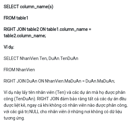
SELECT column_name(s)
FROM table1
RIGHT JOIN table2 ON table1.column_name =
table2.column_name;
Ví dụ:
SELECT NhanVien.Ten, DuAn.TenDuAn
FROM NhanVien
RIGHT JOIN DuAn ON NhanVien.MaDuAn = DuAn.MaDuAn;
Ví dụ này lấy tên nhân viên (
Ten
) và các dự án mà họ được phân
công (
TenDuAn
).
RIGHT JOIN
đảm bảo rằng tất cả các dự án đều
được liệt kê, ngay cả khi không có nhân viên nào được phân công,
với các giá trị
NULL
cho nhân viên ở những nơi không có dữ liệu
tương ứng.