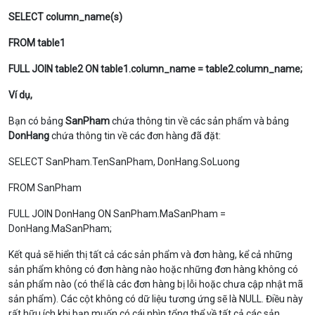
SELECT column_name(s)
FROM table1
FULL JOIN table2 ON table1.column_name = table2.column_name;
Ví dụ,
Bạn có bảng
SanPham
chứa thông tin về các sản phẩm và bảng
DonHang
chứa thông tin về các đơn hàng đã đặt:
SELECT SanPham.TenSanPham, DonHang.SoLuong
FROM SanPham
FULL JOIN DonHang ON SanPham.MaSanPham =
DonHang.MaSanPham;
Kết quả sẽ hiển thị tất cả các sản phẩm và đơn hàng, kể cả những
sản phẩm không có đơn hàng nào hoặc những đơn hàng không có
sản phẩm nào (có thể là các đơn hàng bị lỗi hoặc chưa cập nhật mã
sản phẩm). Các cột không có dữ liệu tương ứng sẽ là
NULL
. Điều này
rất hữu ích khi bạn muốn có cái nhìn tổng thể về tất cả các sản