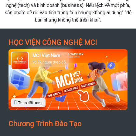
nghệ (tech) và kinh doanh (business). Nếu lệch về một phía,
sản phẩm dễ rơi vào tình trạng “xịn nhưng không ai dùng” “dễ
bán nhưng không thể triển khai”.
HỌC VIỆN CÔNG NGHỆ MCI
MCI Việt Nam
95.7k người theo dõi
Theo dõi trang
Chương Trình Đào Tạo