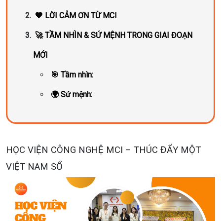
🧡 LỜI CẢM ƠN TỪ MCI
🚀 TẦM NHÌN & SỨ MỆNH TRONG GIAI ĐOẠN
MỚI
🎯 Tầm nhìn:
🌍 Sứ mệnh:
HỌC VIỆN CÔNG NGHỆ MCI – THÚC ĐẨY MỘT
VIỆT NAM SỐ