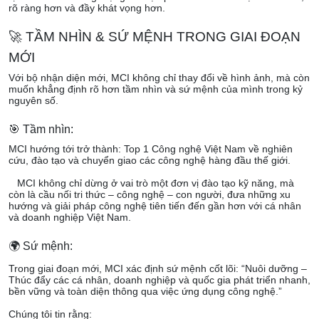
rõ ràng hơn và đầy khát vọng hơn.
🚀
TẦM NHÌN & SỨ MỆNH TRONG GIAI ĐOẠN
MỚI
Với bộ nhận diện mới, MCI không chỉ thay đổi về hình ảnh, mà còn
muốn khẳng định rõ hơn tầm nhìn và sứ mệnh của mình trong kỷ
nguyên số.
🎯
Tầm nhìn:
MCI hướng tới trở thành: Top 1 Công nghệ Việt Nam về nghiên
cứu, đào tạo và chuyển giao các công nghệ hàng đầu thế giới.
MCI không chỉ dừng ở vai trò một đơn vị đào tạo kỹ năng, mà
còn là cầu nối tri thức – công nghệ – con người, đưa những xu
hướng và giải pháp công nghệ tiên tiến đến gần hơn với cá nhân
và doanh nghiệp Việt Nam.
🌍
Sứ mệnh:
Trong giai đoạn mới, MCI xác định sứ mệnh cốt lõi: “Nuôi dưỡng –
Thúc đẩy các cá nhân, doanh nghiệp và quốc gia phát triển nhanh,
bền vững và toàn diện thông qua việc ứng dụng công nghệ.”
Chúng tôi tin rằng: