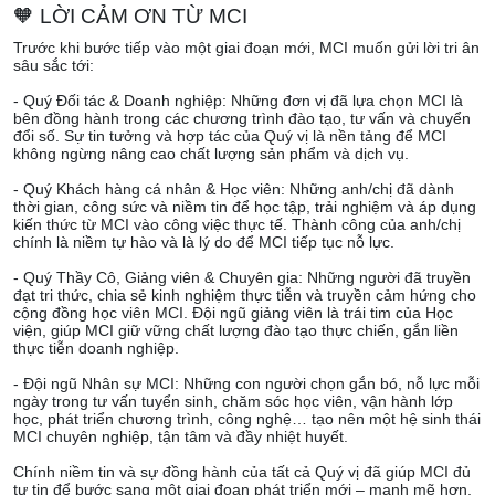
🧡
LỜI CẢM ƠN TỪ MCI
Trước khi bước tiếp vào một giai đoạn mới, MCI muốn gửi lời tri ân
sâu sắc tới:
- Quý Đối tác & Doanh nghiệp: Những đơn vị đã lựa chọn MCI là
bên đồng hành trong các chương trình đào tạo, tư vấn và chuyển
đổi số. Sự tin tưởng và hợp tác của Quý vị là nền tảng để MCI
không ngừng nâng cao chất lượng sản phẩm và dịch vụ.
- Quý Khách hàng cá nhân & Học viên: Những anh/chị đã dành
thời gian, công sức và niềm tin để học tập, trải nghiệm và áp dụng
kiến thức từ MCI vào công việc thực tế. Thành công của anh/chị
chính là niềm tự hào và là lý do để MCI tiếp tục nỗ lực.
- Quý Thầy Cô, Giảng viên & Chuyên gia: Những người đã truyền
đạt tri thức, chia sẻ kinh nghiệm thực tiễn và truyền cảm hứng cho
cộng đồng học viên MCI. Đội ngũ giảng viên là trái tim của Học
viện, giúp MCI giữ vững chất lượng đào tạo thực chiến, gắn liền
thực tiễn doanh nghiệp.
- Đội ngũ Nhân sự MCI: Những con người chọn gắn bó, nỗ lực mỗi
ngày trong tư vấn tuyển sinh, chăm sóc học viên, vận hành lớp
học, phát triển chương trình, công nghệ… tạo nên một hệ sinh thái
MCI chuyên nghiệp, tận tâm và đầy nhiệt huyết.
Chính niềm tin và sự đồng hành của tất cả Quý vị đã giúp MCI đủ
tự tin để bước sang một giai đoạn phát triển mới – mạnh mẽ hơn,