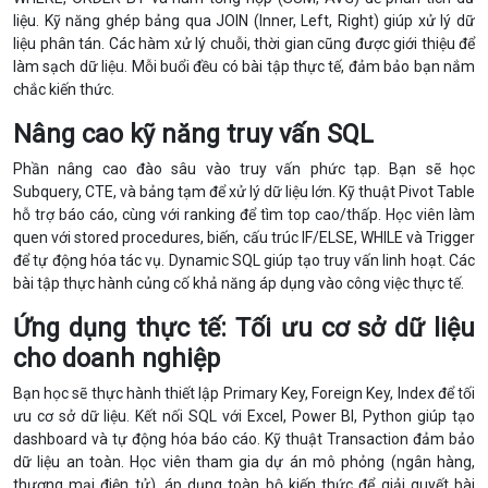
liệu. Kỹ năng ghép bảng qua
JOIN (Inner, Left, Right)
giúp xử lý dữ
liệu phân tán. Các hàm xử lý chuỗi, thời gian cũng được giới thiệu để
làm sạch dữ liệu. Mỗi buổi đều có bài tập thực tế, đảm bảo bạn nắm
chắc kiến thức.
Nâng cao kỹ năng truy vấn SQL
Phần nâng cao đào sâu vào truy vấn phức tạp. Bạn sẽ học
Subquery, CTE, và bảng tạm để xử lý dữ liệu lớn. Kỹ thuật Pivot Table
hỗ trợ báo cáo, cùng với ranking để tìm top cao/thấp. Học viên làm
quen với stored procedures, biến, cấu trúc
IF/ELSE, WHILE
và Trigger
để tự động hóa tác vụ. Dynamic SQL giúp tạo truy vấn linh hoạt. Các
bài tập thực hành củng cố khả năng áp dụng vào công việc thực tế.
Ứng dụng thực tế: Tối ưu cơ sở dữ liệu
cho doanh nghiệp
Bạn học sẽ thực hành thiết lập Primary Key, Foreign Key, Index để tối
ưu cơ sở dữ liệu. Kết nối SQL với Excel, Power BI, Python giúp tạo
dashboard và tự động hóa báo cáo. Kỹ thuật Transaction đảm bảo
dữ liệu an toàn. Học viên tham gia dự án mô phỏng (ngân hàng,
thương mại điện tử), áp dụng toàn bộ kiến thức để giải quyết bài