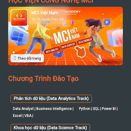
HỌC VIỆN CÔNG NGHỆ MCI
MCI Việt Nam
95.7k người theo dõi
Theo dõi trang
Chương Trình Đào Tạo
Phân tích dữ liệu (Data Analytics Track)
Data Analyst | Business Intelligence |
Python | SQL | Power BI |
Excel | VBA |
Khoa học dữ liệu (Data Science Track)