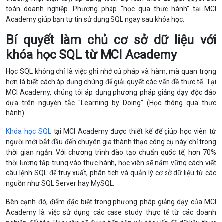
toán doanh nghiệp. Phương pháp “học qua thực hành” tại MCI
Academy giúp bạn tự tin sử dụng SQL ngay sau khóa học.
Bí quyết làm chủ cơ sở dữ liệu với
khóa học SQL từ MCI Academy
Học SQL không chỉ là việc ghi nhớ cú pháp và hàm, mà quan trọng
hơn là biết cách áp dụng chúng để giải quyết các vấn đề thực tế. Tại
MCI Academy, chúng tôi áp dụng phương pháp giảng dạy độc đáo
dựa trên nguyên tắc "Learning by Doing" (Học thông qua thực
hành).
Khóa học SQL
tại MCI Academy được thiết kế để giúp học viên từ
người mới bắt đầu đến chuyên gia thành thạo công cụ này chỉ trong
thời gian ngắn. Với chương trình đào tạo chuẩn quốc tế, hơn 70%
thời lượng tập trung vào thực hành, học viên sẽ nắm vững cách viết
câu lệnh SQL để truy xuất, phân tích và quản lý cơ sở dữ liệu từ các
nguồn như SQL Server hay MySQL.
Bên cạnh đó, điểm đặc biệt trong phương pháp giảng dạy của MCI
Academy là việc sử dụng các case study thực tế từ các doanh