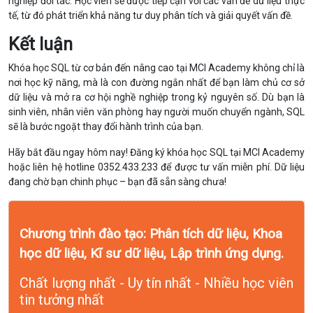
nghiệp đối tác. Học viên sẽ được tiếp cận với các vấn đề dữ liệu thực
tế, từ đó phát triển khả năng tư duy phân tích và giải quyết vấn đề.
Kết luận
Khóa học SQL từ cơ bản đến nâng cao tại MCI Academy không chỉ là
nơi học kỹ năng, mà là con đường ngắn nhất để bạn làm chủ cơ sở
dữ liệu và mở ra cơ hội nghề nghiệp trong kỷ nguyên số. Dù bạn là
sinh viên, nhân viên văn phòng hay người muốn chuyển ngành, SQL
sẽ là bước ngoặt thay đổi hành trình của bạn.
Hãy bắt đầu ngay hôm nay! Đăng ký khóa học SQL tại MCI Academy
hoặc liên hệ hotline 0352.433.233 để được tư vấn miễn phí. Dữ liệu
đang chờ bạn chinh phục – bạn đã sẵn sàng chưa!
Chương trình đào tạo: Phân tích dữ liệu, Khoa
học dữ liệu, Kĩ sư dữ liệu, Lập trình ứng dụng.
Chất lượng nhất - Uy tín nhất - Nhiều học viên
tin tưởng nhất