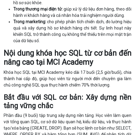
hồ sơ sức khỏe.
Trong thương mại điện tử:
giúp xử lý dữ liệu đơn hàng, theo dõi
hành vi khách hàng và cá nhân hóa trải nghiệm người dùng.
Trong marketing:
cho phép phân tích chiến dịch, đo lường hiệu
quả và xây dựng hồ sơ khách hàng chi tiết. Sự linh hoạt này
khiến SQL trở thành công cụ không thể thiếu trên mọi mặt trận
của dữ liệu số.
Nội dung khóa học SQL từ cơ bản đến
nâng cao tại MCI Academy
Khóa học SQL tại MCI Academy kéo dài 17 buổi (2,5 giờ/buổi), chia
thành hai cấp độ, giúp học viên từ người mới đến chuyên gia làm
chủ công nghệ SQL qua thực hành chiếm 70% thời lượng.
Bắt đầu với SQL cơ bản: Xây dựng nền
tảng vững chắc
Phần đầu (9 buổi) tập trung xây dựng nền tảng. Học viên làm quen
với tổng quan SQL, cơ sở dữ liệu quan hệ, kiểu dữ liệu, và thực hành
tạo/xóa bảng
(CREATE, DROP)
. Bạn sẽ học lệnh cơ bản như
SELECT,
WHERE, ORDER BY
và hàm tổng hợp
(SUM, AVG)
để phân tích dữ