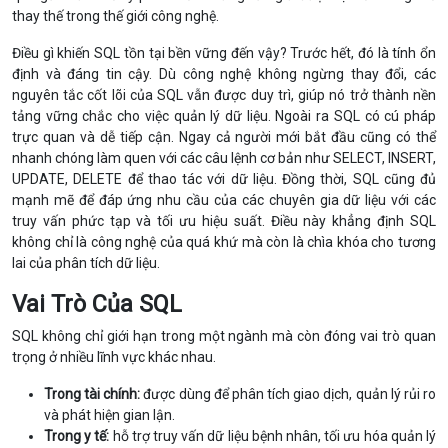
thay thế trong thế giới công nghệ.
Điều gì khiến SQL tồn tại bền vững đến vậy? Trước hết, đó là tính ổn
định và đáng tin cậy. Dù công nghệ không ngừng thay đổi, các
nguyên tắc cốt lõi của SQL vẫn được duy trì, giúp nó trở thành nền
tảng vững chắc cho việc quản lý dữ liệu. Ngoài ra SQL có cú pháp
trực quan và dễ tiếp cận. Ngay cả người mới bắt đầu cũng có thể
nhanh chóng làm quen với các câu lệnh cơ bản như
SELECT, INSERT,
UPDATE, DELETE
để thao tác với dữ liệu. Đồng thời, SQL cũng đủ
mạnh mẽ để đáp ứng nhu cầu của các chuyên gia dữ liệu với các
truy vấn phức tạp và tối ưu hiệu suất. Điều này khẳng định SQL
không chỉ là công nghệ của quá khứ mà còn là chìa khóa cho tương
lai của phân tích dữ liệu.
Vai Trò Của SQL
SQL không chỉ giới hạn trong một ngành mà còn đóng vai trò quan
trọng ở nhiều lĩnh vực khác nhau.
Trong tài chính:
được dùng để phân tích giao dịch, quản lý rủi ro
và phát hiện gian lận.
Trong y tế:
hỗ trợ truy vấn dữ liệu bệnh nhân, tối ưu hóa quản lý