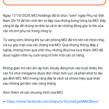
Ngày 17/10/2024, MCI Holdings đã tổ chức “sớm” ngày Phụ nữ Việt
Nam 20/10 để tôn vinh lên vẻ đẹp của những bóng hồng tại MCI. Đây
cũng là dịp để chúng ta nhìn lại và tri ân những đóng góp to lớn của
các chị em phụ nữ trong công ty.
Từ sáng sớm, không khí tại văn phòng MCI đã trở nên rất nhộn nhịp
với sự góp mặt của các chàng trai MCI. Qua những thông điệp ý
nghĩa, những món quà chỉn chu, những đóa hoa tươi thắm, MCI đã
được ngắm nhìn nụ cười rạng rỡ trên môi các cô nàng.
Không gian trở nên ấm áp hơn, khuấy động hơn vào buổi chiều, khi
các trò chơi minigame được đón nhận tích cực và phấn khởi từ đại
gia đình MCI. MCI mong rằng đây là cách xả stress hiệu quả nhất
sau những giờ làm việc căng thẳng.
Xem thêm về các chương trình của MCI:
⏩ https://www.facebook.com/share/p/5QJnwEgwMiNCMoyc/