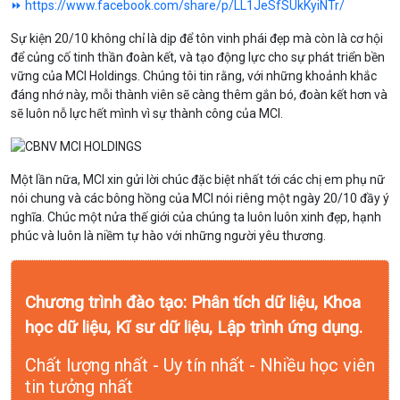
⏩ https://www.facebook.com/share/p/LL1JeSfSUkKyiNTr/
Sự kiện 20/10 không chỉ là dịp để tôn vinh phái đẹp mà còn là cơ hội
để củng cố tinh thần đoàn kết, và tạo động lực cho sự phát triển bền
vững của MCI Holdings.
Chúng tôi tin rằng, với những khoảnh khắc
đáng nhớ này, mỗi thành viên sẽ càng thêm gắn bó, đoàn kết hơn và
sẽ luôn nỗ lực hết mình vì sự thành công của MCI.
Một lần nữa, MCI xin gửi lời chúc đặc biệt nhất tới các chị em phụ nữ
nói chung và các bông hồng của MCI nói riêng một ngày 20/10 đầy ý
nghĩa. Chúc một nửa thế giới của chúng ta luôn luôn xinh đẹp, hạnh
phúc và luôn là niềm tự hào với những người yêu thương.
Chương trình đào tạo: Phân tích dữ liệu, Khoa
học dữ liệu, Kĩ sư dữ liệu, Lập trình ứng dụng.
Chất lượng nhất - Uy tín nhất - Nhiều học viên
tin tưởng nhất