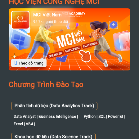
HỌC VIỆN CÔNG NGHỆ MCI
MCI Việt Nam
95.7k người theo dõi
Theo dõi trang
Chương Trình Đào Tạo
Phân tích dữ liệu (Data Analytics Track)
Data Analyst | Business Intelligence |
Python | SQL | Power BI |
Excel | VBA |
Khoa học dữ liệu (Data Science Track)