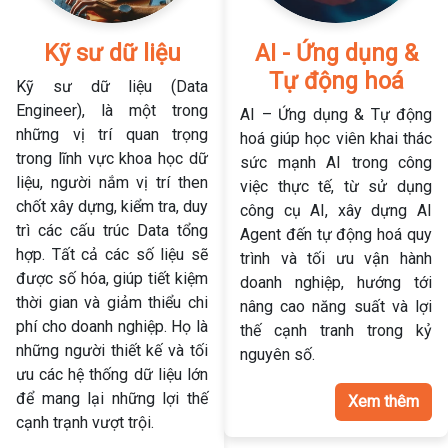
Kỹ sư dữ liệu
AI - Ứng dụng &
Tự động hoá
Kỹ sư dữ liệu (Data
Engineer), là một trong
AI – Ứng dụng & Tự động
những vị trí quan trọng
hoá giúp học viên khai thác
trong lĩnh vực khoa học dữ
sức mạnh AI trong công
liệu, người nắm vị trí then
việc thực tế, từ sử dụng
chốt xây dựng, kiểm tra, duy
công cụ AI, xây dựng AI
trì các cấu trúc Data tổng
Agent đến tự động hoá quy
hợp. Tất cả các số liệu sẽ
trình và tối ưu vận hành
được số hóa, giúp tiết kiệm
doanh nghiệp, hướng tới
thời gian và giảm thiểu chi
nâng cao năng suất và lợi
phí cho doanh nghiệp. Họ là
thế cạnh tranh trong kỷ
những người thiết kế và tối
nguyên số.
ưu các hệ thống dữ liệu lớn
để mang lại những lợi thế
Xem thêm
cạnh trạnh vượt trội.