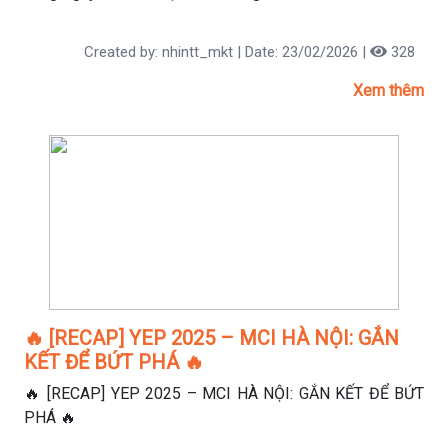
được thắp lên: Kỷ luật, tập trung và hừng hực khí thế.
Created by: nhintt_mkt | Date: 23/02/2026 |
328
Xem thêm
🔥 [RECAP] YEP 2025 – MCI HÀ NỘI: GẮN
KẾT ĐỂ BỨT PHÁ 🔥
🔥 [RECAP] YEP 2025 – MCI HÀ NỘI: GẮN KẾT ĐỂ BỨT
PHÁ 🔥