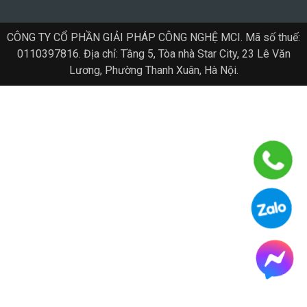
CÔNG TY CỔ PHẦN GIẢI PHÁP CÔNG NGHỆ MCI. Mã số thuế:
0110397816. Địa chỉ: Tầng 5, Tòa nhà Star City, 23 Lê Văn
Lương, Phường Thanh Xuân, Hà Nội.