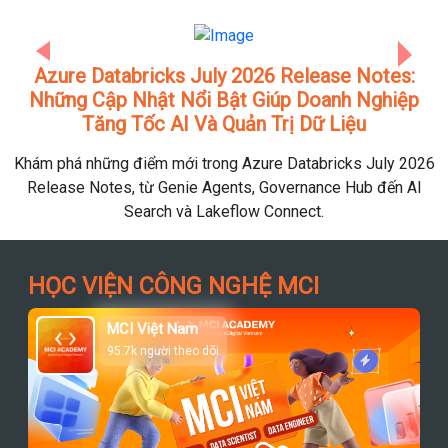
Previous
Next
Azure Databricks July 2026 Release Notes:
Những Cập Nhật Nổi Bật Giúp Doanh Nghiệp
Tăng Tốc AI Và Quản Trị Dữ Liệu
Khám phá những điểm mới trong Azure Databricks July 2026
Release Notes, từ Genie Agents, Governance Hub đến AI
Search và Lakeflow Connect.
HỌC VIỆN CÔNG NGHỆ MCI
MCI Việt Nam
95.7k người theo dõi