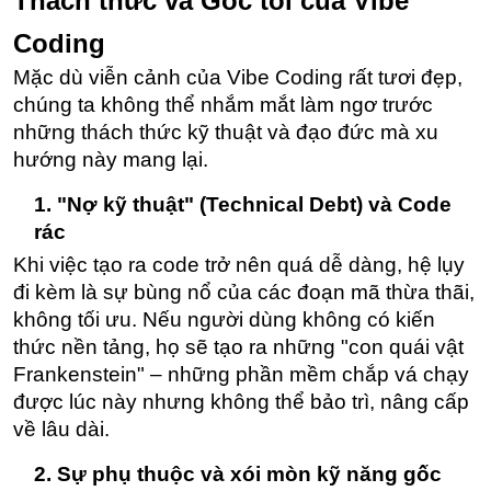
Thách thức và Góc tối của Vibe 
Coding
Mặc dù viễn cảnh của Vibe Coding rất tươi đẹp, 
chúng ta không thể nhắm mắt làm ngơ trước 
những thách thức kỹ thuật và đạo đức mà xu 
hướng này mang lại.
1. "Nợ kỹ thuật" (Technical Debt) và Code 
rác
Khi việc tạo ra code trở nên quá dễ dàng, hệ lụy 
đi kèm là sự bùng nổ của các đoạn mã thừa thãi, 
không tối ưu. Nếu người dùng không có kiến 
thức nền tảng, họ sẽ tạo ra những "con quái vật 
Frankenstein" – những phần mềm chắp vá chạy 
được lúc này nhưng không thể bảo trì, nâng cấp 
về lâu dài.
2. Sự phụ thuộc và xói mòn kỹ năng gốc