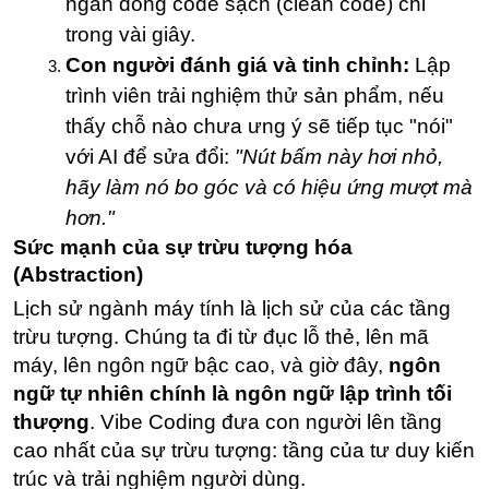
ngàn dòng code sạch (clean code) chỉ 
trong vài giây.
Con người đánh giá và tinh chỉnh:
 Lập 
trình viên trải nghiệm thử sản phẩm, nếu 
thấy chỗ nào chưa ưng ý sẽ tiếp tục "nói" 
với AI để sửa đổi: 
"Nút bấm này hơi nhỏ, 
hãy làm nó bo góc và có hiệu ứng mượt mà 
hơn."
Sức mạnh của sự trừu tượng hóa 
(Abstraction)
Lịch sử ngành máy tính là lịch sử của các tầng 
trừu tượng. Chúng ta đi từ đục lỗ thẻ, lên mã 
máy, lên ngôn ngữ bậc cao, và giờ đây, 
ngôn 
ngữ tự nhiên chính là ngôn ngữ lập trình tối 
thượng
. Vibe Coding đưa con người lên tầng 
cao nhất của sự trừu tượng: tầng của tư duy kiến 
trúc và trải nghiệm người dùng.