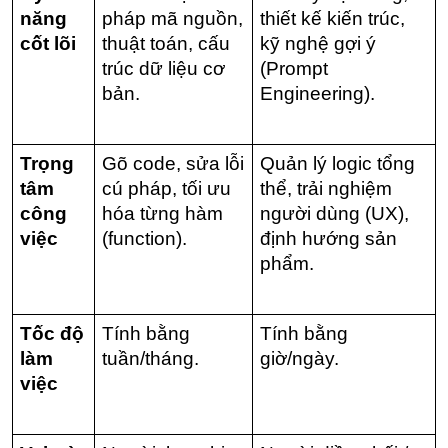
năng 
pháp mã nguồn, 
thiết kế kiến trúc, 
cốt lõi
thuật toán, cấu 
kỹ nghệ gợi ý 
trúc dữ liệu cơ 
(Prompt 
bản.
Engineering).
Trọng 
Gõ code, sửa lỗi 
Quản lý logic tổng 
tâm 
cú pháp, tối ưu 
thể, trải nghiệm 
công 
hóa từng hàm 
người dùng (UX), 
việc
(function).
định hướng sản 
phẩm.
Tốc độ 
Tính bằng 
Tính bằng 
làm 
tuần/tháng.
giờ/ngày.
việc