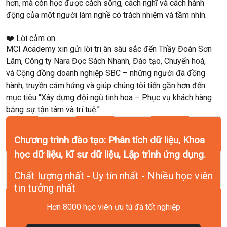
hơn, mà còn học được
cách sống, cách nghĩ và cách hành
động
của một người làm nghề có trách nhiệm và tầm nhìn.
❤️ Lời cảm ơn
MCI Academy xin gửi lời
tri ân sâu sắc
đến
Thầy Đoàn Sơn
Lâm
,
Công ty Nara Đọc Sách Nhanh, Đào tạo, Chuyển hoá
,
và
Cộng đồng doanh nghiệp SBC
– những người đã đồng
hành, truyền cảm hứng và giúp chúng tôi tiến gần hơn đến
mục tiêu
“Xây dựng đội ngũ tinh hoa – Phục vụ khách hàng
bằng sự tận tâm và trí tuệ.”
Chương trình đào tạo: Phân tích dữ liệu, Khoa
học dữ liệu, Kĩ sư dữ liệu, Lập trình ứng dụng.
Chất lượng nhất - Uy tín nhất - Nhiều học viên
tin tưởng nhất
Hơn 8000 học viên ưu tú đã tốt nghiệp