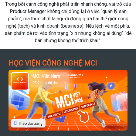
Trong bối cảnh công nghệ phát triển nhanh chóng, vai trò của
Product Manager không chỉ dừng lại ở việc “quản lý sản
d
phẩm”, mà thực chất là người đứng giữa hai thế giới: công
v
nghệ (tech) và kinh doanh (business). Nếu lệch về một phía,
n
sản phẩm dễ rơi vào tình trạng “xịn nhưng không ai dùng” “dễ
bán nhưng không thể triển khai”.
HỌC VIỆN CÔNG NGHỆ MCI
MCI Việt Nam
95.7k người theo dõi
Theo dõi trang