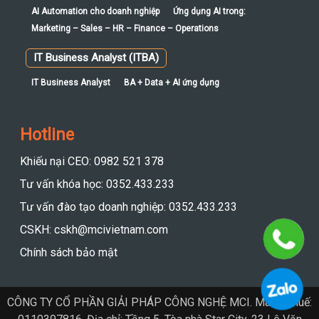
AI Automation cho doanh nghiệp
Ứng dụng AI trong:
Marketing – Sales – HR – Finance – Operations
IT Business Analyst (ITBA)
IT Business Analyst
BA + Data + AI ứng dụng
Hotline
Khiếu nại CEO: 0982 521 378
Tư vấn khóa học: 0352.433.233
Tư vấn đào tạo doanh nghiệp: 0352.433.233
CSKH: cskh@mcivietnam.com
Chính sách bảo mật
CÔNG TY CỔ PHẦN GIẢI PHÁP CÔNG NGHỆ MCI. Mã số thuế: