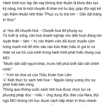
Hành trình học tập lần này không đơn thuần là khóa đào tạo
kỹ năng, mà là một
chuyến đi khai mở tư duy
, giúp đội ngũ kế
cận thấm nhuần tinh thần
“Phục vụ từ trái tim – Dẫn dắt bằng
tri thức”
.
🌿 Học để chuyển hoá – Chuyển hoá để phụng sự
Từ
triết lý sống
,
văn hoá doanh nghiệp
cho đến
hoạt động rèn
luyện thân – tâm – trí
, các thành viên đã được truyền cảm
hứng mạnh mẽ để nhìn sâu vào bản thân, hiểu rõ giá trị cá
nhân và vai trò của mình trong hành trình phát triển chung của
MCI.
“Muốn dẫn dắt người khác, trước hết phải biết dẫn dắt chính
mình.”
– Trích lời chia sẻ của Thầy Đoàn Sơn Lâm
💡 Kiến thức từ sách tinh hoa – Nguồn năng lượng cho sự
phát triển bền vững
Thông qua những cuốn
sách tinh hoa
được chọn lọc và
phương pháp
đọc – hiểu – ứng dụng
độc đáo của Nara, đội
ngũ MCI không chỉ học được cách tiếp nhận tri thức nhanh