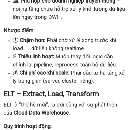
🏛
Phù hợp cho doanh nghiệp truyền thống
–
nơi hạ tầng chưa hỗ trợ xử lý khối lượng dữ liệu
lớn ngay trong DWH.
Nhược điểm:
🕒
Chậm hơn:
Phải chờ xử lý xong trước khi
load → dữ liệu không realtime.
⛓
Thiếu linh hoạt:
Muốn thay đổi logic cần
chỉnh lại pipeline, reprocess toàn bộ dữ liệu.
💰
Chi phí cao khi scale:
Phải đầu tư hạ tầng xử
lý trung gian (server, cluster riêng).
ELT – Extract, Load, Transform
ELT là “thế hệ mới”, ra đời cùng với sự phát triển
của
Cloud Data Warehouse
.
Quy trình hoạt động: