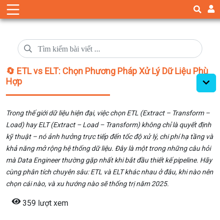
🔄 ETL vs ELT: Chọn Phương Pháp Xử Lý Dữ Liệu Phù
Hợp
Trong thế giới dữ liệu hiện đại, việc chọn ETL (Extract – Transform –
Load) hay ELT (Extract – Load – Transform) không chỉ là quyết định
kỹ thuật – nó ảnh hưởng trực tiếp đến tốc độ xử lý, chi phí hạ tầng và
khả năng mở rộng hệ thống dữ liệu. Đây là một trong những câu hỏi
mà Data Engineer thường gặp nhất khi bắt đầu thiết kế pipeline. Hãy
cùng phân tích chuyên sâu: ETL và ELT khác nhau ở đâu, khi nào nên
chọn cái nào, và xu hướng nào sẽ thống trị năm 2025.
359 lượt xem