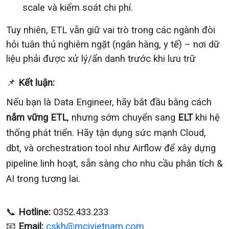
scale và kiểm soát chi phí.
Tuy nhiên, ETL vẫn giữ vai trò trong các ngành đòi
hỏi tuân thủ nghiêm ngặt (ngân hàng, y tế) – nơi dữ
liệu phải được xử lý/ẩn danh trước khi lưu trữ
📌
Kết luận:
Nếu bạn là Data Engineer, hãy bắt đầu bằng cách
nắm vững ETL
, nhưng sớm chuyển sang
ELT
khi hệ
thống phát triển. Hãy tận dụng sức mạnh Cloud,
dbt, và orchestration tool như Airflow để xây dựng
pipeline linh hoạt, sẵn sàng cho nhu cầu phân tích &
AI trong tương lai.
📞
Hotline:
0352.433.233
📧
Email:
cskh@mcivietnam.com