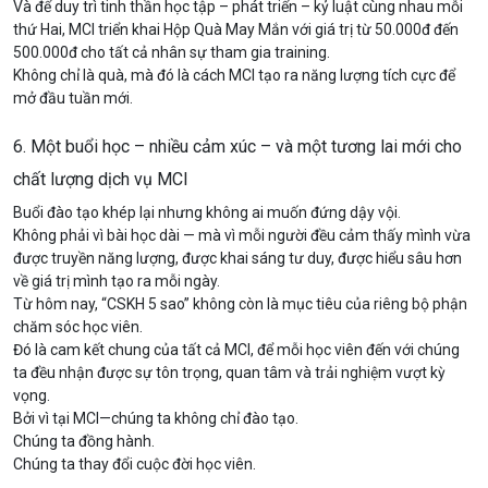
Và để duy trì tinh thần học tập – phát triển – kỷ luật cùng nhau mỗi
thứ Hai, MCI triển khai Hộp Quà May Mắn với giá trị từ 50.000đ đến
500.000đ cho tất cả nhân sự tham gia training.
Không chỉ là quà, mà đó là cách MCI tạo ra năng lượng tích cực để
mở đầu tuần mới.
6. Một buổi học – nhiều cảm xúc – và một tương lai mới cho
chất lượng dịch vụ MCI
Buổi đào tạo khép lại nhưng không ai muốn đứng dậy vội.
Không phải vì bài học dài — mà vì mỗi người đều cảm thấy mình vừa
được truyền năng lượng, được khai sáng tư duy, được hiểu sâu hơn
về giá trị mình tạo ra mỗi ngày.
Từ hôm nay, “CSKH 5 sao” không còn là mục tiêu của riêng bộ phận
chăm sóc học viên.
Đó là cam kết chung của tất cả MCI, để mỗi học viên đến với chúng
ta đều nhận được sự tôn trọng, quan tâm và trải nghiệm vượt kỳ
vọng.
Bởi vì tại MCI—chúng ta không chỉ đào tạo.
Chúng ta đồng hành.
Chúng ta thay đổi cuộc đời học viên.