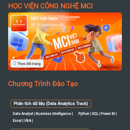
HỌC VIỆN CÔNG NGHỆ MCI
MCI Việt Nam
95.7k người theo dõi
Theo dõi trang
Chương Trình Đào Tạo
Phân tích dữ liệu (Data Analytics Track)
Data Analyst | Business Intelligence |
Python | SQL | Power BI |
Excel | VBA |