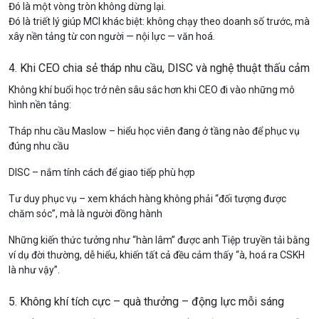
Đó là một vòng tròn không dừng lại.
Đó là triết lý giúp MCI khác biệt: không chạy theo doanh số trước, mà
xây nền tảng từ con người — nội lực — văn hoá.
4. Khi CEO chia sẻ tháp nhu cầu, DISC và nghệ thuật thấu cảm
Không khí buổi học trở nên sâu sắc hơn khi CEO đi vào những mô
hình nền tảng:
Tháp nhu cầu Maslow – hiểu học viên đang ở tầng nào để phục vụ
đúng nhu cầu
DISC – nắm tính cách để giao tiếp phù hợp
Tư duy phục vụ – xem khách hàng không phải “đối tượng được
chăm sóc”, mà là người đồng hành
Những kiến thức tưởng như “hàn lâm” được anh Tiệp truyền tải bằng
ví dụ đời thường, dễ hiểu, khiến tất cả đều cảm thấy “à, hoá ra CSKH
là như vậy”.
5. Không khí tích cực – quà thưởng – động lực mỗi sáng