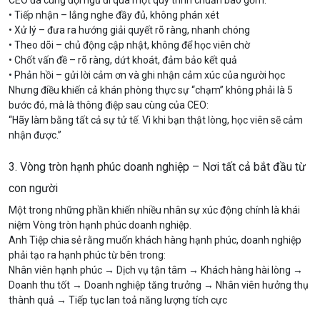
CEO đã cùng đội ngũ đi qua một quy trình chuẩn bao gồm:
• Tiếp nhận – lắng nghe đầy đủ, không phán xét
• Xử lý – đưa ra hướng giải quyết rõ ràng, nhanh chóng
• Theo dõi – chủ động cập nhật, không để học viên chờ
• Chốt vấn đề – rõ ràng, dứt khoát, đảm bảo kết quả
• Phản hồi – gửi lời cảm ơn và ghi nhận cảm xúc của người học
Nhưng điều khiến cả khán phòng thực sự “chạm” không phải là 5
bước đó, mà là thông điệp sau cùng của CEO:
“Hãy làm bằng tất cả sự tử tế. Vì khi bạn thật lòng, học viên sẽ cảm
nhận được.”
3. Vòng tròn hạnh phúc doanh nghiệp – Nơi tất cả bắt đầu từ
con người
Một trong những phần khiến nhiều nhân sự xúc động chính là khái
niệm Vòng tròn hạnh phúc doanh nghiệp.
Anh Tiệp chia sẻ rằng muốn khách hàng hạnh phúc, doanh nghiệp
phải tạo ra hạnh phúc từ bên trong:
Nhân viên hạnh phúc → Dịch vụ tận tâm → Khách hàng hài lòng →
Doanh thu tốt → Doanh nghiệp tăng trưởng → Nhân viên hưởng thụ
thành quả → Tiếp tục lan toả năng lượng tích cực