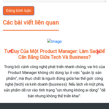
Đăng bình luận
Các bài viết liên quan
 Của Một Product Manager: Làm Sao Để
Khai Xuân
Previous
Next
Cân Bằng Giữa Tech Và Business?
Mà Là "T
 cảnh công nghệ phát triển nhanh chóng, vai trò của
Kỳ nghỉ Tết 
 Manager không chỉ dừng lại ở việc “quản lý sản
còn đang chậ
à thực chất là người đứng giữa hai thế giới: công
tiệc tân n
ch) và kinh doanh (business). Nếu lệch về một phía,
23/02, một b
dễ rơi vào tình trạng “xịn nhưng không ai dùng” “dễ
K
bán nhưng không thể triển khai”.