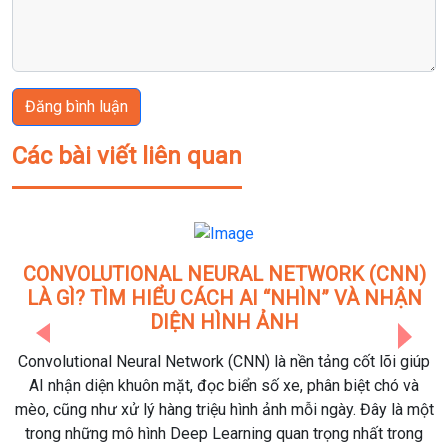
Đăng bình luận
Các bài viết liên quan
(CNN)
AZURE DATABRICKS THÁNG 6/2026: 10 
À NHẬN
NHẬT QUAN TRỌNG DOANH NGHIỆP DA
AI KHÔNG NÊN BỎ LỠ
Previous
Next
 lõi giúp
Azure Databricks tiếp tục khẳng định vị thế là một t
t chó và
những nền tảng Data & AI hàng đầu khi công bố hàng lo
Đây là một
năng mới trong bản cập nhật tháng 6/2026. Những cải
ất trong
lần này không chỉ tập trung vào AI Agents mà còn mở