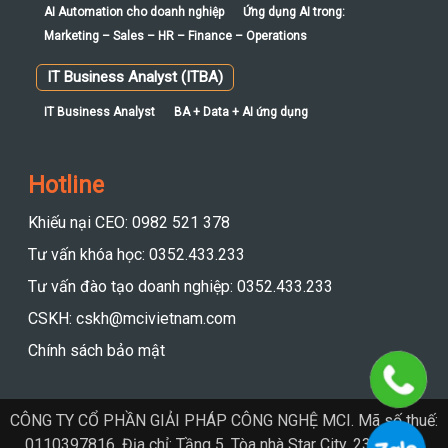
AI Automation cho doanh nghiệp
Ứng dụng AI trong:
Marketing – Sales – HR – Finance – Operations
IT Business Analyst (ITBA)
IT Business Analyst
BA + Data + AI ứng dụng
Hotline
Khiếu nại CEO: 0982 521 378
Tư vấn khóa học: 0352.433.233
Tư vấn đào tạo doanh nghiệp: 0352.433.233
CSKH: cskh@mcivietnam.com
Chính sách bảo mật
CÔNG TY CỔ PHẦN GIẢI PHÁP CÔNG NGHỆ MCI. Mã số thuế:
0110397816. Địa chỉ: Tầng 5, Tòa nhà Star City, 23 Lê Văn