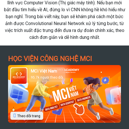
 bạn mới
khả năng tích hợp với Microsoft Fabric, OneLake, Un
ó hiểu như
Catalog và nhiều nguồn dữ liệu doanh nghiệp. Nếu d
h một bức
nghiệp đang triển khai Modern Data Platform hoặc xâ
 bước, từ
hệ thống AI nội bộ, đây là những cập nhật đáng để the
 xác, theo
HỌC VIỆN CÔNG NGHỆ MCI
MCI Việt Nam
95.7k người theo dõi
Theo dõi trang