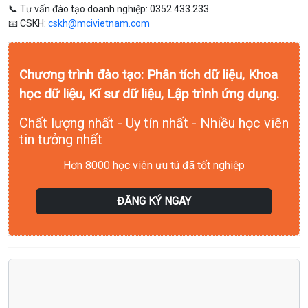
📞 Tư vấn đào tạo doanh nghiệp: 0352.433.233
📧 CSKH:
cskh@mcivietnam.com
Chương trình đào tạo: Phân tích dữ liệu, Khoa
học dữ liệu, Kĩ sư dữ liệu, Lập trình ứng dụng.
Chất lượng nhất - Uy tín nhất - Nhiều học viên
tin tưởng nhất
Hơn 8000 học viên ưu tú đã tốt nghiệp
ĐĂNG KÝ NGAY