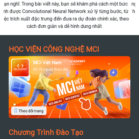
nghiệp đang triển khai Modern Data Platform hoặc xây dựng
hệ thống AI nội bộ, đây là những cập nhật đáng để theo dõi.
HỌC VIỆN CÔNG NGHỆ MCI
MCI Việt Nam
95.7k người theo dõi
Theo dõi trang
Chương Trình Đào Tạo
Phân tích dữ liệu (Data Analytics Track)