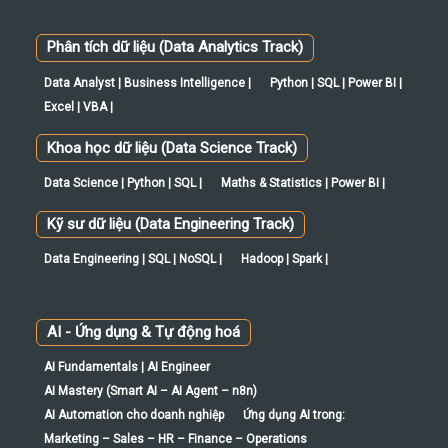
Data Analyst | Business Intelligence |
Python | SQL | Power BI |
Excel | VBA |
Khoa học dữ liệu (Data Science Track)
Data Science | Python | SQL |
Maths & Statistics | Power BI |
Kỹ sư dữ liệu (Data Engineering Track)
Data Engineering | SQL | NoSQL |
Hadoop | Spark |
AI - Ứng dụng & Tự động hoá
AI Fundamentals | AI Engineer
AI Mastery (Smart AI – AI Agent – n8n)
AI Automation cho doanh nghiệp
Ứng dụng AI trong:
Marketing – Sales – HR – Finance – Operations
IT Business Analyst (ITBA)