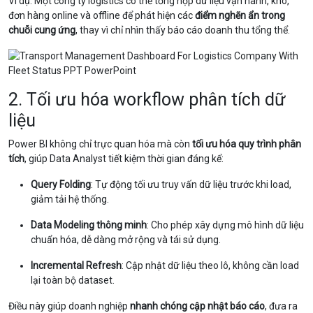
Ví dụ: Một công ty logistics có thể tổng hợp dữ liệu vận hành, kho,
đơn hàng online và offline để phát hiện các
điểm nghẽn ẩn trong
chuỗi cung ứng
, thay vì chỉ nhìn thấy báo cáo doanh thu tổng thể.
2. Tối ưu hóa workflow phân tích dữ
liệu
Power BI không chỉ trực quan hóa mà còn
tối ưu hóa quy trình phân
tích
, giúp Data Analyst tiết kiệm thời gian đáng kể:
Query Folding
: Tự động tối ưu truy vấn dữ liệu trước khi load,
giảm tải hệ thống.
Data Modeling thông minh
: Cho phép xây dựng mô hình dữ liệu
chuẩn hóa, dễ dàng mở rộng và tái sử dụng.
Incremental Refresh
: Cập nhật dữ liệu theo lô, không cần load
lại toàn bộ dataset.
Điều này giúp doanh nghiệp
nhanh chóng cập nhật báo cáo
, đưa ra