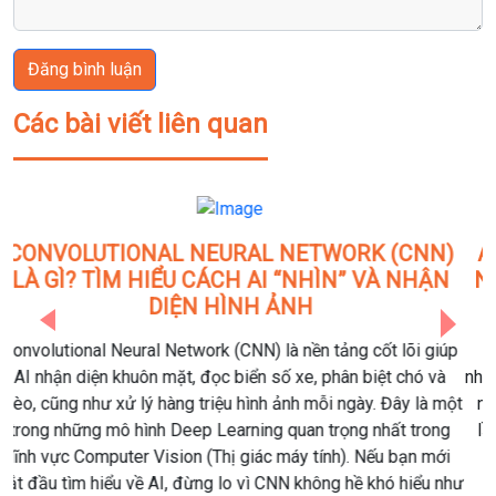
Đăng bình luận
Các bài viết liên quan
AZURE DATABRICKS THÁNG 6/2026: 10 CẬP
NHẬT QUAN TRỌNG DOANH NGHIỆP DATA &
AI KHÔNG NÊN BỎ LỠ
Previous
Next
Azure Databricks tiếp tục khẳng định vị thế là một trong
những nền tảng Data & AI hàng đầu khi công bố hàng loạt tính
năng mới trong bản cập nhật tháng 6/2026. Những cải tiến
lần này không chỉ tập trung vào AI Agents mà còn mở rộng
khả năng tích hợp với Microsoft Fabric, OneLake, Unity
Catalog và nhiều nguồn dữ liệu doanh nghiệp. Nếu doanh