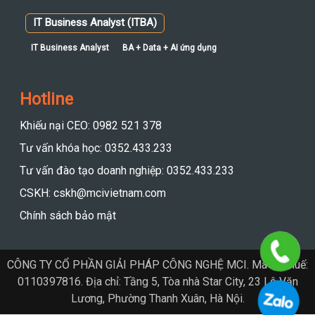
IT Business Analyst
BA + Data + AI ứng dụng
Hotline
Khiếu nại CEO: 0982 521 378
Tư vấn khóa học: 0352.433.233
Tư vấn đào tạo doanh nghiệp: 0352.433.233
CSKH: cskh@mcivietnam.com
Chính sách bảo mật
CÔNG TY CỔ PHẦN GIẢI PHÁP CÔNG NGHỆ MCI. Mã số thuế:
0110397816. Địa chỉ: Tầng 5, Tòa nhà Star City, 23 Lê Văn
Lương, Phường Thanh Xuân, Hà Nội.